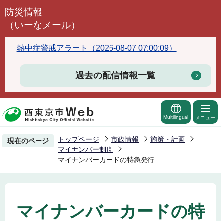
こ
防災情報
の
（いーなメール）
ペ
ー
熱中症警戒アラート（2026-08-07 07:00:09）
ジ
の
過去の配信情報一覧
先
頭
で
Multilingual
メニュー
す
トップページ
市政情報
施策・計画
現在のページ
マイナンバー制度
マイナンバーカードの特急発行
マイナンバーカードの特