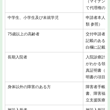
（マイナンバ
て代理権のあ
中学生、小学生及び未就学児
申請者本人の
類 参照）
75歳以上の高齢者
交付申請者の
記載のある委
白欄に記載し
長期入院者
入院診療計画
がわかる領収
真証明書（個
明書の項目を
身体以外の障害のある方
障害者手帳、
書、障害福祉
立支援医療受
施設入所者
施設入所証明