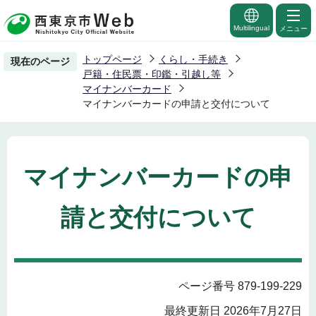
こ
の
Multilingual
メニュー
ペ
トップページ
くらし・手続き
現在のページ
ー
戸籍・住民票・印鑑・引越し等
ジ
マイナンバーカード
マイナンバーカードの申請と交付について
の
先
頭
で
マイナンバーカードの申
す
請と交付について
ページ番号 879-199-229
最終更新日 2026年7月27日