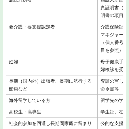
真証明書（個
明書の項目を
要介護・要支援認定者
介護保険証、
マネジャー等
（個人番号カ
目を参照）
妊婦
母子健康手帳
婦検診を受診
長期（国内外）出張者、長期に航行する
査証の写し、
船員など
命令書等
海外留学している方
留学先の学生
高校生・高専生
学生証、在学
社会的参加を回避し長期間家庭に留まり
公的な支援機