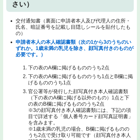
さい）
交付通知書（裏面に申請者本人及び代理人の住所・
氏名、暗証番号を記載し目隠しシールを貼付したも
の）
申請者本人の本人確認書類
（次の1から3のうちのい
ずれか。1歳未満の乳児を除き、顔写真付きのものが
必要です。）
下の表のA欄に掲げるもののうち2点
下の表のA欄に掲げるもののうち1点とB欄に掲
げるもののうち1点
官公署等が発行した顔写真付き本人確認書類
（下の表のA欄に掲げる以外のもの）1点と下
の表のB欄に掲げるもののうち2点
※3の顔写真付き本人確認書類には、下記の項
目で詳述する「個人番号カード顔写真証明書」
を含みます。
※1歳未満の乳児の場合、B欄に掲げるものの
うち2点で受け取り可能です（顔写真付き本人