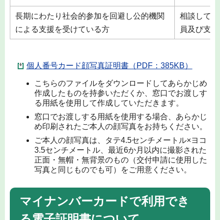
長期にわたり社会的参加を回避し公的機関
相談してい
による支援を受けている方
員及び支援
個人番号カード顔写真証明書（PDF：385KB）
こちらのファイルをダウンロードしてあらかじめ
作成したものを持参いただくか、窓口でお渡しす
る用紙を使用して作成していただきます。
窓口でお渡しする用紙を使用する場合、あらかじ
め印刷されたご本人の顔写真をお持ちください。
ご本人の顔写真は、タテ4.5センチメートル×ヨコ
3.5センチメートル、最近6か月以内に撮影された
正面・無帽・無背景のもの（交付申請に使用した
写真と同じものでも可）をご用意ください。
マイナンバーカードで利用でき
る電子証明書について