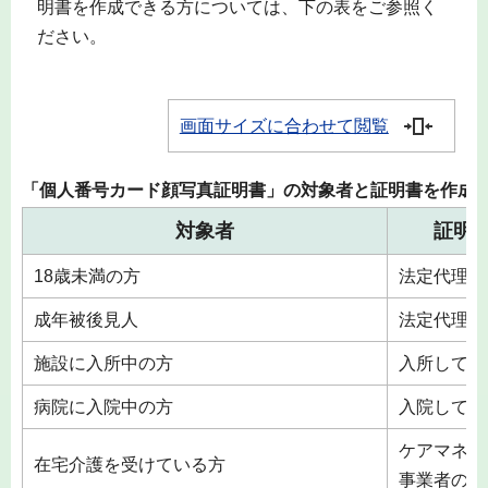
明書を作成できる方については、下の表をご参照く
ださい。
画面サイズに合わせて閲覧
「個人番号カード顔写真証明書」の対象者と証明書を作成
対象者
証明
18歳未満の方
法定代理人
成年被後見人
法定代理人
施設に入所中の方
入所してい
病院に入院中の方
入院してい
ケアマネジ
在宅介護を受けている方
事業者の長