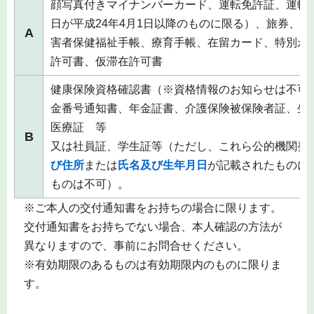
顔写真付きマイナンバーカード、運転免許証、運転
日が平成24年4月1日以降のものに限る）、旅券、
A
害者保健福祉手帳、療育手帳、在留カード、特別永
許可書、仮滞在許可書
健康保険資格確認書（※資格情報のお知らせは不可
金番号通知書、年金証書、介護保険被保険者証、生
医療証 等
B
又は社員証、学生証等（ただし、これら公的機関発
び住所
または
氏名及び生年月日
が記載されたものに
ものは不可）。
※ご本人の交付通知書をお持ちの場合に限ります。
交付通知書をお持ちでない場合、本人確認の方法が
異なりますので、事前にお問合せください。
※有効期限のあるものは有効期限内のものに限りま
す。