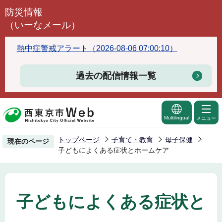
こ
防災情報
の
（いーなメール）
ペ
ー
熱中症警戒アラート（2026-08-06 07:00:10）
ジ
の
過去の配信情報一覧
先
頭
で
Multilingual
メニュー
す
トップページ
子育て・教育
母子保健
現在のページ
子どもによくある症状とホームケア
子どもによくある症状と