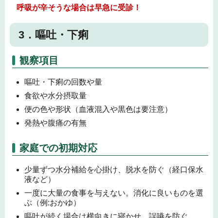
呼吸が辛そうな場合は早急に受診！
3．嘔吐・下痢
観察項目
嘔吐・下痢の回数や量
食欲や水分摂取量
便の色や形状（血液混入や黒色は要注意）
発熱や腹痛の有無
家庭での初期対応
少量ずつ水分補給を心掛け、脱水を防ぐ（経口保水
液など）
一度に大量の食事を与えない。消化に良いものを選
ぶ（例:おかゆ）
嘔吐が続く場合は横向きに寝かせ、誤嚥を防ぐ