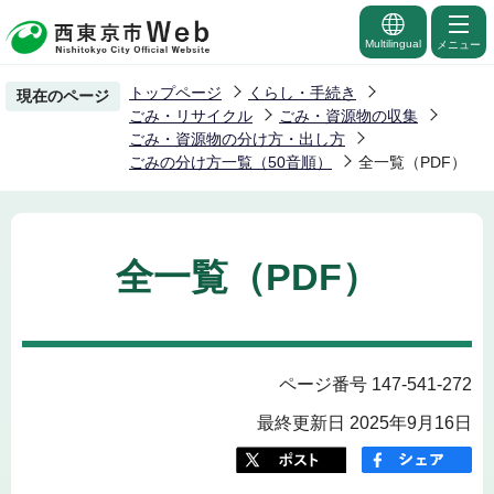
こ
の
Multilingual
メニュー
ペ
トップページ
くらし・手続き
現在のページ
ー
ごみ・リサイクル
ごみ・資源物の収集
ジ
ごみ・資源物の分け方・出し方
ごみの分け方一覧（50音順）
全一覧（PDF）
の
先
頭
で
全一覧（PDF）
す
ページ番号 147-541-272
最終更新日 2025年9月16日