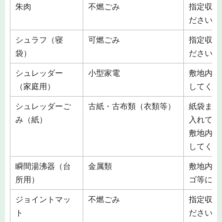
朱肉
不燃ごみ
指定収集
ださい。
シュラフ（寝
可燃ごみ
指定収集
袋）
ださい。
シュレッダー
小型家電
敷地内の
（家庭用）
してくだ
シュレッダーご
古紙・古布類（衣類等）
紙袋また
み（紙）
入れて雑
敷地内の
してくだ
瞬間湯沸器（台
金属類
敷地内の
所用）
ゴ等に入
ジョイントマッ
不燃ごみ
指定収集
ト
ださい。