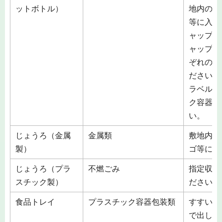
ットボトル）
地内の収
等に入れ
ャップ・
ャップ」
ぞれの素
ださい。
ラベルは
ク容器包
い。
じょうろ（金属
金属類
敷地内の
製）
ゴ等に入
じょうろ（プラ
不燃ごみ
指定収集
スチック製）
ださい。
食品トレイ
プラスチック容器包装類
すすいで
で出して