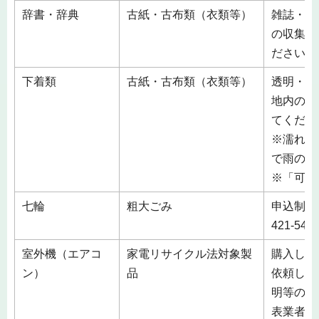
辞書・辞典
古紙・古布類（衣類等）
雑誌・雑
の収集し
ださい。
下着類
古紙・古布類（衣類等）
透明・半
地内の収
てくださ
※濡れる
で雨の日
※「可燃
七輪
粗大ごみ
申込制 
421-5
室外機（エアコ
家電リサイクル法対象製
購入した
ン）
品
依頼して
明等の場
表業者（