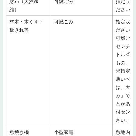
財布（天然繊
可燃ごみ
指定収集
維）
ださい。
材木・木くず・
可燃ごみ
指定収集
板きれ等
ださい。
可燃ごみ
センチメ
トル×5
もの。
※指定収
薄いベニ
は、大き
み」で収
とがあり
付センタ
さい。
魚焼き機
小型家電
敷地内の