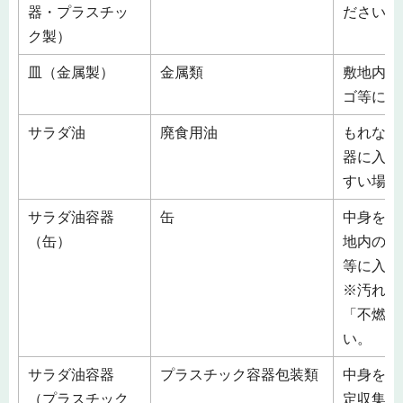
器・プラスチッ
ださい。
ク製）
皿（金属製）
金属類
敷地内の
ゴ等に入
サラダ油
廃食用油
もれない
器に入れ
すい場所
サラダ油容器
缶
中身を空
（缶）
地内の収
等に入れ
※汚れの
「不燃ご
い。
サラダ油容器
プラスチック容器包装類
中身を空
（プラスチック
定収集袋