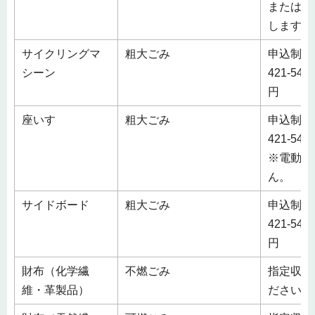
または、
します。
サイクリングマ
粗大ごみ
申込制 
シーン
421-54
円
座いす
粗大ごみ
申込制 
421-5
※電動式
ん。
サイドボード
粗大ごみ
申込制 
421-54
円
財布（化学繊
不燃ごみ
指定収集
維・革製品）
ださい。