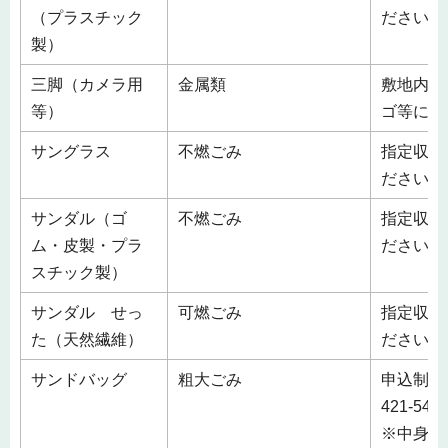
（プラスチック
ださい。
製）
三脚（カメラ用
金属類
敷地内の
等）
ゴ等に入
サングラス
不燃ごみ
指定収集
ださい。
サンダル（ゴ
不燃ごみ
指定収集
ム・皮製・プラ
ださい。
スチック製）
サンダル せっ
可燃ごみ
指定収集
た（天然繊維）
ださい。
サンドバッグ
粗大ごみ
申込制 
421-541
※中身が