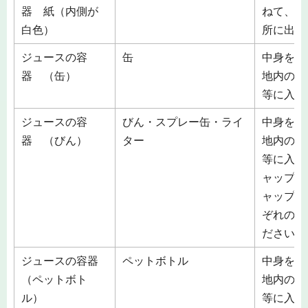
器 紙（内側が
ねて、敷
白色）
所に出
ジュースの容
缶
中身を空
器 （缶）
地内の収
等に入れ
ジュースの容
びん・スプレー缶・ライ
中身を空
器 （びん）
ター
地内の収
等に入れ
ャップ・
ャップ」
ぞれの素
ださい。
ジュースの容器
ペットボトル
中身を空
（ペットボト
地内の収
ル）
等に入れ