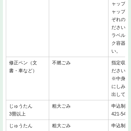
ャップ・
ャップ」
ぞれの素
ださい。
ラベルは
ク容器包
い。
修正ペン（文
不燃ごみ
指定収集
書・車など）
ださい。
※中身は
にしみ込
出してく
じゅうたん
粗大ごみ
申込制 
3畳以上
421-5
じゅうたん
粗大ごみ
申込制 