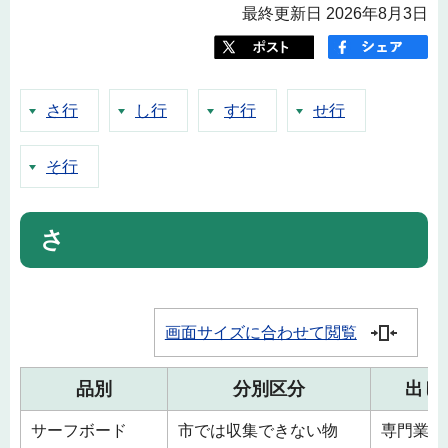
最終更新日 2026年8月3日
さ行
し行
す行
せ行
そ行
さ
画面サイズに合わせて閲覧
品別
分別区分
出し
サーフボード
市では収集できない物
専門業者