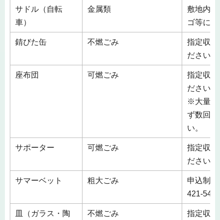
サドル（自転
金属類
敷地内の
車）
ゴ等に入
錆びた缶
不燃ごみ
指定収集
ださい。
座布団
可燃ごみ
指定収集
ださい。
※大量に
ず数回に
い。
サポーター
可燃ごみ
指定収集
ださい。
サマーベット
粗大ごみ
申込制 
421-5
皿（ガラス・陶
不燃ごみ
指定収集