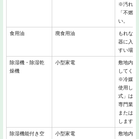
※汚れの
「不燃ご
い。
食用油
廃食用油
もれない
器に入れ
すい場所
除湿機・除湿乾
小型家電
敷地内の
燥機
してくだ
※冷媒に
使用して
式」は市
専門業者
または、
します。
除湿機能付き空
小型家電
敷地内の