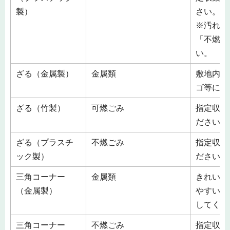
製）
さい。
※汚れの
「不燃ご
い。
ざる（金属製）
金属類
敷地内の
ゴ等に入
ざる（竹製）
可燃ごみ
指定収集
ださい。
ざる（プラスチ
不燃ごみ
指定収集
ック製）
ださい。
三角コーナー
金属類
きれいに
（金属製）
やすい場
してくだ
三角コーナー
不燃ごみ
指定収集