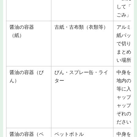
して「不
ごみ」で
醤油の容器
古紙・古布類（衣類等）
アルミコ
（紙）
紙パック
で切り開
まとめて
い場所に
醤油の容器（び
びん・スプレー缶・ライ
中身を空
ん）
ター
地内の収
等に入れ
ャップ・
ャップ」
ぞれの素
ださい。
醤油の容器（ペ
ペットボトル
中身を空