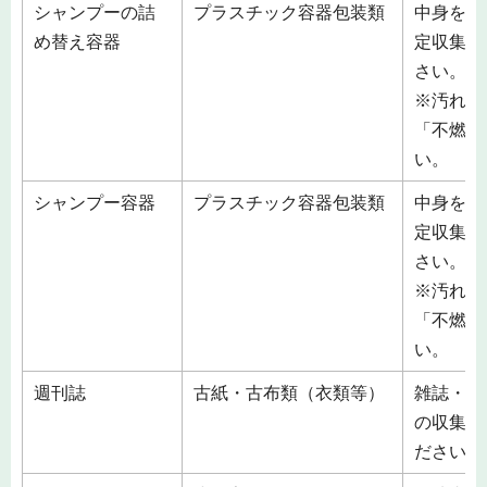
シャンプーの詰
プラスチック容器包装類
中身を空
め替え容器
定収集袋
さい。
※汚れの
「不燃ご
い。
シャンプー容器
プラスチック容器包装類
中身を空
定収集袋
さい。
※汚れの
「不燃ご
い。
週刊誌
古紙・古布類（衣類等）
雑誌・雑
の収集し
ださい。