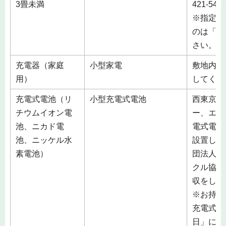
3畳未満
421-5
※指定収
のは「可
さい。
充電器（家庭
小型家電
敷地内の
用）
してくだ
充電式電池（リ
小型充電式電池
西東京市
チウムイオン電
ー、エコ
池、ニカド電
電式電池
池、ニッケル水
設置して
素電池）
団法人J
クル協力
収をして
※お持ち
充電式電
日」にあ