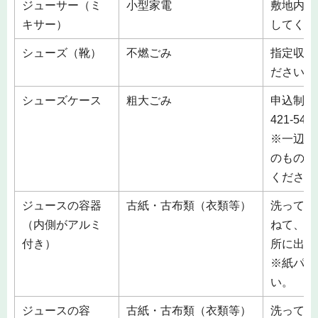
ジューサー（ミ
小型家電
敷地内の
キサー）
してくだ
シューズ（靴）
不燃ごみ
指定収集
ださい。
シューズケース
粗大ごみ
申込制 
421-5
※一辺が
のものは
ください
ジュースの容器
古紙・古布類（衣類等）
洗って、
（内側がアルミ
ねて、敷
付き）
所に出し
※紙パッ
い。
ジュースの容
古紙・古布類（衣類等）
洗って、