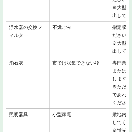
※大型の
出してく
浄水器の交換フ
不燃ごみ
指定収集
ィルター
ださい。
※大型の
出してく
消石灰
市では収集できない物
専門業者
または、
します。
※ただし
であれば
ください
照明器具
小型家電
敷地内の
してくだ
※蛍光管