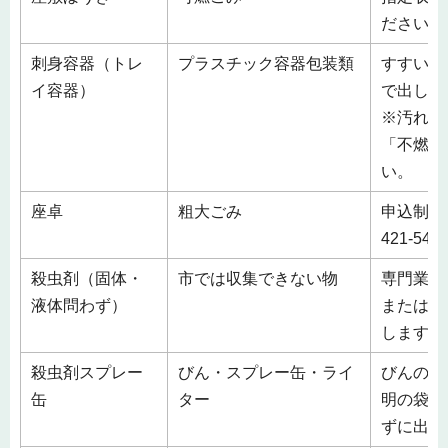
ださい。
刺身容器（トレ
プラスチック容器包装類
すすいで
イ容器）
で出して
※汚れの
「不燃ご
い。
座卓
粗大ごみ
申込制 
421-5
殺虫剤（固体・
市では収集できない物
専門業者
液体問わず）
または、
します。
殺虫剤スプレー
びん・スプレー缶・ライ
びんの収
缶
ター
明の袋等
ずに出し