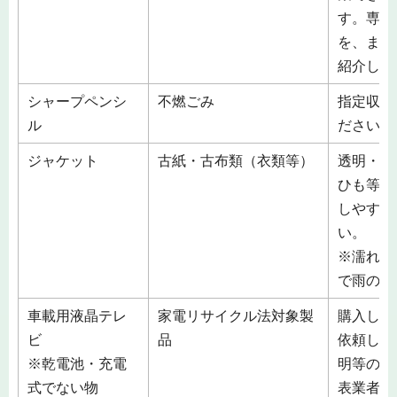
す。専門
を、また
紹介しま
シャープペンシ
不燃ごみ
指定収集
ル
ださい。
ジャケット
古紙・古布類（衣類等）
透明・半
ひも等で
しやすい
い。
※濡れる
で雨の日
車載用液晶テレ
家電リサイクル法対象製
購入した
ビ
品
依頼して
※乾電池・充電
明等の場
式でない物
表業者（