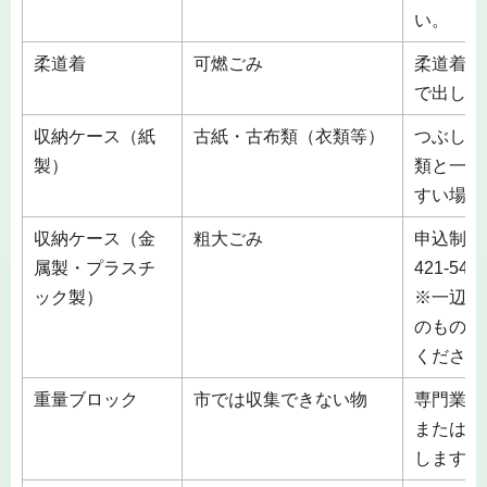
い。
柔道着
可燃ごみ
柔道着は
で出して
収納ケース（紙
古紙・古布類（衣類等）
つぶして
製）
類と一緒
すい場所
収納ケース（金
粗大ごみ
申込制 
属製・プラスチ
421-5
ック製）
※一辺が
のものは
ください
重量ブロック
市では収集できない物
専門業者
または、
します。