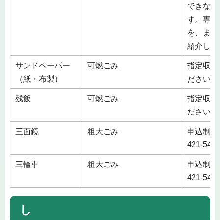
できない
す。専門
を、また
紹介しま
サンドペーパー
可燃ごみ
指定収集
（紙・布製）
ださい。
残飯
可燃ごみ
指定収集
ださい。
三面鏡
粗大ごみ
申込制 
421-5
三輪車
粗大ごみ
申込制 
421-5
し