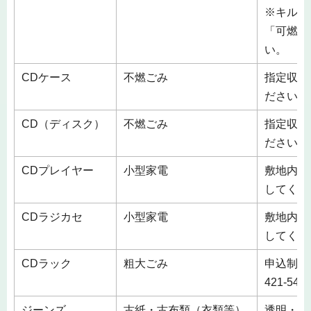
※キルテ
「可燃ご
い。
CDケース
不燃ごみ
指定収集
ださい。
CD（ディスク）
不燃ごみ
指定収集
ださい。
CDプレイヤー
小型家電
敷地内の
してくだ
CDラジカセ
小型家電
敷地内の
してくだ
CDラック
粗大ごみ
申込制 
421-5
ジーンズ
古紙・古布類（衣類等）
透明・半