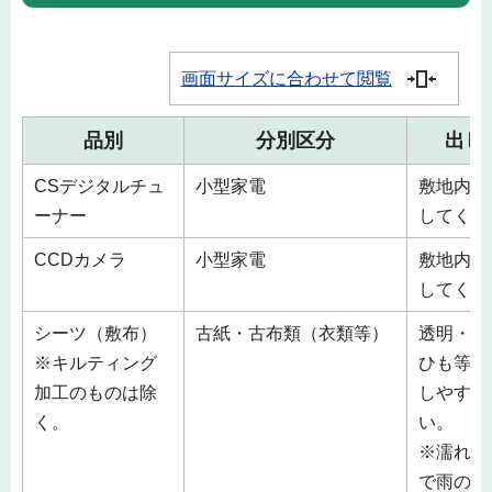
画面サイズに合わせて閲覧
品別
分別区分
出し
CSデジタルチュ
小型家電
敷地内の
ーナー
してくだ
CCDカメラ
小型家電
敷地内の
してくだ
シーツ（敷布）
古紙・古布類（衣類等）
透明・半
※キルティング
ひも等で
加工のものは除
しやすい
く。
い。
※濡れる
で雨の日