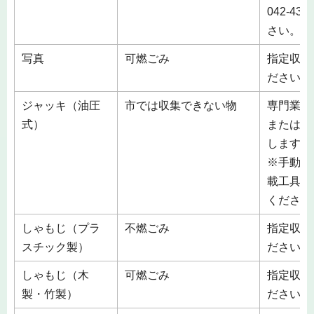
042-4
さい。
写真
可燃ごみ
指定収集
ださい。
ジャッキ（油圧
市では収集できない物
専門業者
式）
または、
します。
※手動式
載工具）
ください
しゃもじ（プラ
不燃ごみ
指定収集
スチック製）
ださい。
しゃもじ（木
可燃ごみ
指定収集
製・竹製）
ださい。