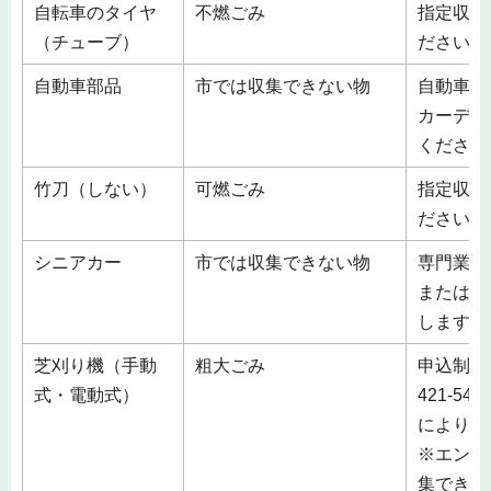
自転車のタイヤ
不燃ごみ
指定収集
（チューブ）
ださい。
自動車部品
市では収集できない物
自動車リ
カーディ
ください
竹刀（しない）
可燃ごみ
指定収集
ださい。
シニアカー
市では収集できない物
専門業者
または、
します。
芝刈り機（手動
粗大ごみ
申込制 
式・電動式）
421-5
により20
※エンジ
集できな