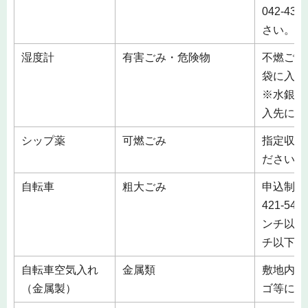
042-4
さい。
湿度計
有害ごみ・危険物
不燃ごみ
袋に入れ
※水銀を
入先にご
シップ薬
可燃ごみ
指定収集
ださい。
自転車
粗大ごみ
申込制 
421-5
ンチ以上は
チ以下は
自転車空気入れ
金属類
敷地内の
（金属製）
ゴ等に入