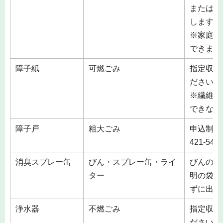
または、
します。
※家庭用
できませ
障子紙
可燃ごみ
指定収集
ださい。
※繊維が
できない
障子戸
粗大ごみ
申込制 
421-5
消臭スプレー缶
びん・スプレー缶・ライ
びんの収
ター
明の袋等
ずに出し
浄水器
不燃ごみ
指定収集
ださい。