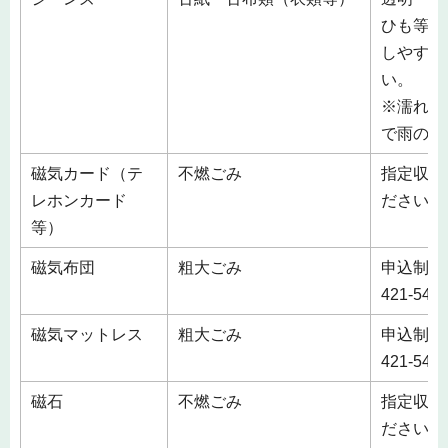
ひも等で
しやすい
い。
※濡れる
で雨の日
磁気カード（テ
不燃ごみ
指定収集
レホンカード
ださい。
等）
磁気布団
粗大ごみ
申込制 
421-5
磁気マットレス
粗大ごみ
申込制 
421-5
磁石
不燃ごみ
指定収集
ださい。