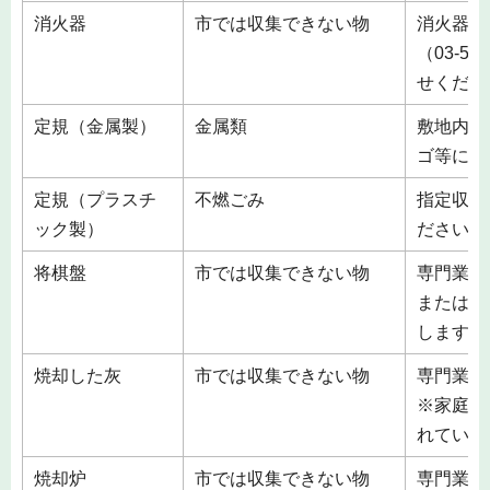
消火器
市では収集できない物
消火器リ
（03-5
せくださ
定規（金属製）
金属類
敷地内の
ゴ等に入
定規（プラスチ
不燃ごみ
指定収集
ック製）
ださい。
将棋盤
市では収集できない物
専門業者
または，
します。
焼却した灰
市では収集できない物
専門業者
※家庭で
れていま
焼却炉
市では収集できない物
専門業者