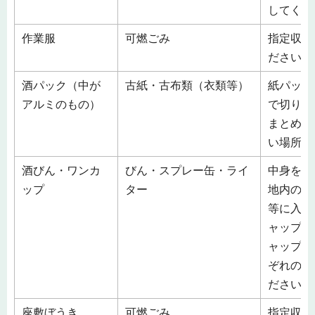
してくだ
作業服
可燃ごみ
指定収集
ださい。
酒パック（中が
古紙・古布類（衣類等）
紙パック
アルミのもの）
で切り開
まとめて
い場所に
酒びん・ワンカ
びん・スプレー缶・ライ
中身を空
ップ
ター
地内の収
等に入れ
ャップ・
ャップ」
ぞれの素
ださい。
座敷ぼうき
可燃ごみ
指定収集