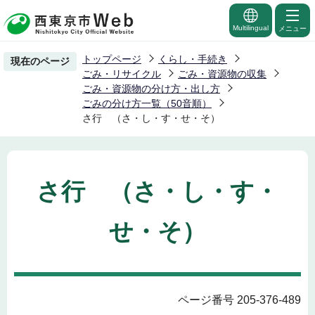
こ
の
Multilingual
メニュー
ペ
トップページ
くらし・手続き
現在のページ
ー
ごみ・リサイクル
ごみ・資源物の収集
ジ
ごみ・資源物の分け方・出し方
ごみの分け方一覧（50音順）
の
さ行 （さ・し・す・せ・そ）
先
頭
で
す
さ行 （さ・し・す・
せ・そ）
ページ番号 205-376-489