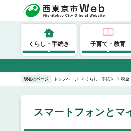
こ
の
ペ
ー
ジ
くらし・手続き
子育て・教育
の
先
頭
で
す
現在のページ
トップページ
くらし・手続き
税金
スマートフォンとマイ