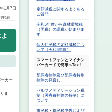
6年1月7日
定額減税に関するよくある
ご質問
で印刷
令和6年度から森林環境税
（国税）の課税が始まりま
す
によ
個人住民税の定額減税につ
いて（令和6年度）
スマートフォンとマイナン
バーカードで簡単e-Tax！
配偶者控除及び配偶者特別
バーカー
控除の見直し
セルフメディケーション税
ありま
制（医療費控除の特例）に
ついて
市民税・都民税申告および