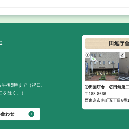
2
田無庁
ら午後5時まで（祝日、
①田無庁舎
②田無第
口を除く。）
〒188-8666
西東京市南町五丁目6番1
い合わせ