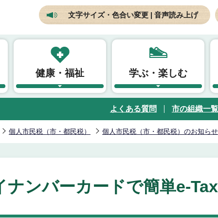
文字サイズ・色合い変更 | 音声読み上げ
健康・福祉
学ぶ・楽しむ
よくある質問
市の組織一
個人市民税（市・都民税）
個人市民税（市・都民税）のお知らせ
ナンバーカードで簡単e-Ta