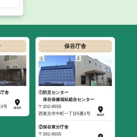
舎
保谷庁舎
二庁舎
①防災センター
保谷保健福祉総合センター
3号
〒202-8555
西東京市中町一丁目5番1号
②保谷東分庁舎
〒202-8555