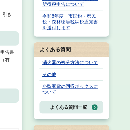
所得税申告について
、引き
令和8年度 市民税・都民
税・森林環境税納税通知書
を送付します
よくある質問
定申告書
ス（有
消火器の処分方法について
その他
小型家電の回収ボックスに
ついて
よくある質問一覧