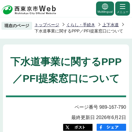
こ
の
Multilingual
メニュー
ペ
トップページ
くらし・手続き
上下水道
現在のページ
ー
下水道事業に関するPPP／PFI提案窓口について
ジ
の
先
下水道事業に関するPPP
頭
で
／PFI提案窓口について
す
ページ番号 989-167-790
最終更新日 2026年6月2日