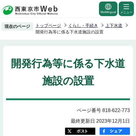
こ
の
Multilingual
メニュー
ペ
トップページ
くらし・手続き
上下水道
現在のページ
ー
開発行為等に係る下水道施設の設置
ジ
の
先
開発行為等に係る下水道
頭
で
施設の設置
す
ページ番号 818-622-773
最終更新日 2023年12月1日