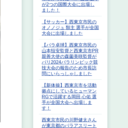
が2つの国際大会に出場し
ました！
【サッカー】西東京市民の
オノノジュ 類主 選手が全国
大会に出場しました
【パラ卓球】西東京市民の
山本恒安監督と西東京市PR
親善大使の森薗美咲監督が
パリ2024パラリンピック競
技大会の報告のため市長訪
問にいらっしゃしました
【新体操】西東京市を活動
拠点にしているヒューマン
RGで活躍する岡田 心佑 選
手が全国大会へ出場しま
す！
西東京市民の川野健太さん
が東京都のパラアスリート