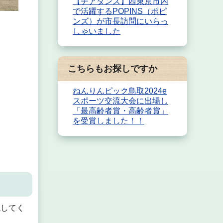
【チアダンス】西東京市内
で活躍するPOPINS（ポピ
ンズ）が市長訪問にいらっ
しゃいました
こちらもお探しですか
ねんりんピック鳥取2024e
スポーツ交流大会に出場し
「最高齢者賞・高齢者賞」
を受賞しました！！
説してく