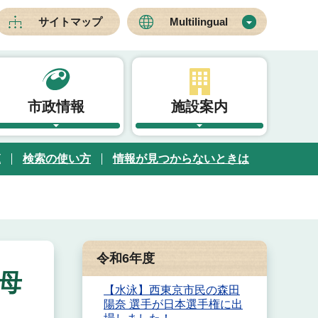
サイトマップ
Multilingual
市政情報
施設案内
覧
検索の使い方
情報が見つからないときは
令和6年度
母
【水泳】西東京市民の森田
陽奈 選手が日本選手権に出