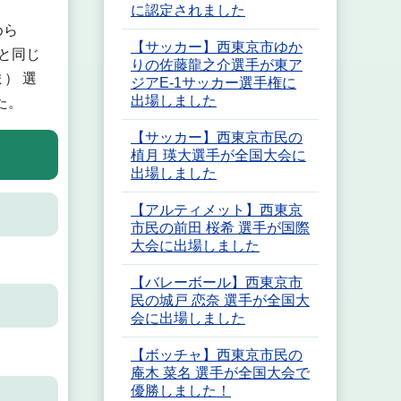
に認定されました
めら
【サッカー】西東京市ゆか
と同じ
りの佐藤龍之介選手が東ア
） 選
ジアE-1サッカー選手権に
出場しました
た。
【サッカー】西東京市民の
植月 瑛大選手が全国大会に
出場しました
【アルティメット】西東京
市民の前田 桜希 選手が国際
大会に出場しました
【バレーボール】西東京市
民の城戸 恋奈 選手が全国大
会に出場しました
【ボッチャ】西東京市民の
庵木 菜名 選手が全国大会で
優勝しました！