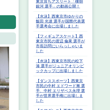
東京育ちアスリート「棟朝
銀河 選手」の動画公開！
【水泳】西東京市ゆかりの
飯田 光達 選手が国際代表選
手選考会に出場しました
【フィギュアスケート】西
東京市民の渡辺 倫果 選手が
市長訪問にいらっしゃいま
した
【水泳】西東京市民の松下
湊 選手がジュニアオリンピ
ックカップに出場しました
【ダンススポーツ】西東京
市民の中村 エドワード漸 選
手、中村 エリザベス永理 選
手が世界選手権に出場しま
した