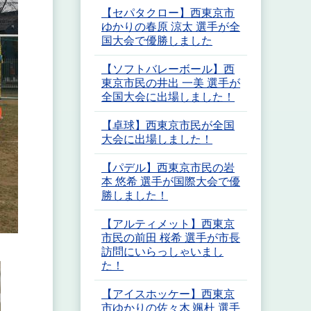
【セパタクロー】西東京市
ゆかりの春原 涼太 選手が全
国大会で優勝しました
【ソフトバレーボール】西
東京市民の井出 一美 選手が
全国大会に出場しました！
【卓球】西東京市民が全国
大会に出場しました！
【パデル】西東京市民の岩
本 悠希 選手が国際大会で優
勝しました！
【アルティメット】西東京
市民の前田 桜希 選手が市長
訪問にいらっしゃいまし
た！
【アイスホッケー】西東京
市ゆかりの佐々木 颯杜 選手