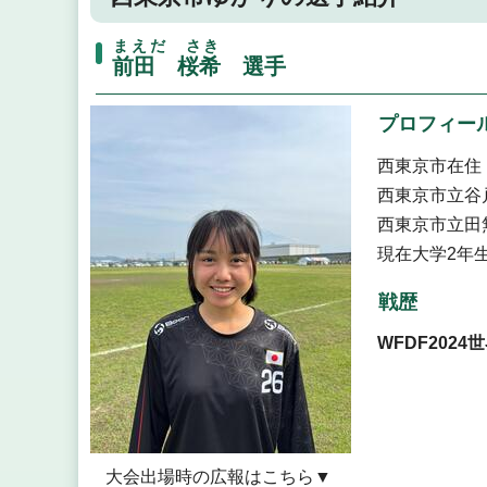
まえだ さき
前田 桜希
選手
プロフィー
西東京市在住
西東京市立谷
西東京市立田
現在大学2年
戦歴
WFDF202
大会出場時の広報はこちら▼