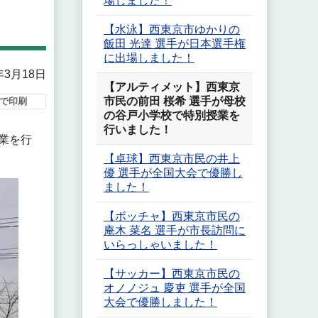
場しました！
【水泳】西東京市ゆかりの
飯田 光達 選手が日本選手権
に出場しました！
年3月18日
【アルティメット】西東京
市民の前田 桜希 選手が母校
で印刷
の谷戸小学校で特別授業を
行いました！
業を行
【卓球】西東京市民の井上
優 選手が全国大会で優勝し
ました！
【ボッチャ】西東京市民の
庵木 菜名 選手が市長訪問に
いらっしゃいました！
【サッカー】西東京市民の
オノノジュ 慶吏 選手が全国
大会で優勝しました！