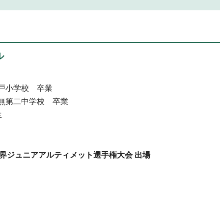
ル
戸小学校 卒業
無第二中学校 卒業
生
4世界ジュニアアルティメット選手権大会 出場