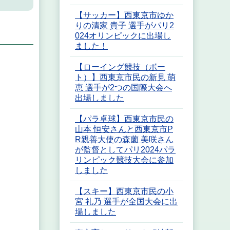
【サッカー】西東京市ゆか
りの清家 貴子 選手がパリ2
024オリンピックに出場し
ました！
【ローイング競技（ボー
ト）】西東京市民の新見 萌
恵 選手が2つの国際大会へ
出場しました
【パラ卓球】西東京市民の
山本 恒安さんと西東京市P
R親善大使の森薗 美咲さん
が監督としてパリ2024パラ
リンピック競技大会に参加
しました
【スキー】西東京市民の小
宮 礼乃 選手が全国大会に出
場しました