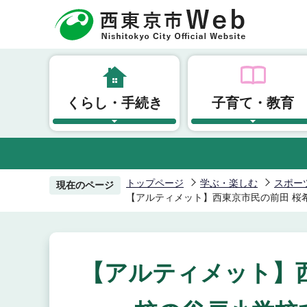
こ
の
ペ
ー
ジ
くらし・手続き
子育て・教育
の
先
頭
で
す
トップページ
学ぶ・楽しむ
スポー
現在のページ
【アルティメット】西東京市民の前田 桜
【アルティメット】西