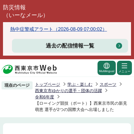
こ
防災情報
の
（いーなメール）
ペ
ー
熱中症警戒アラート（2026-08-09 07:00:02）
ジ
の
過去の配信情報一覧
先
頭
で
Multilingual
メニュー
す
トップページ
学ぶ・楽しむ
スポーツ
現在のページ
西東京市ゆかりの選手・団体の活躍
令和6年度
【ローイング競技（ボート）】西東京市民の新見
萌恵 選手が2つの国際大会へ出場しました