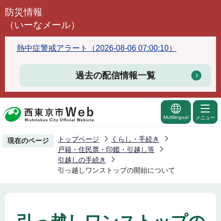
こ
防災情報
の
（いーなメール）
ペ
ー
熱中症警戒アラート（2026-08-06 07:00:10）
ジ
の
過去の配信情報一覧
先
頭
で
Multilingual
メニュー
す
トップページ
くらし・手続き
現在のページ
戸籍・住民票・印鑑・引越し等
引越しの手続き
引っ越しワンストップの開始について