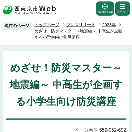
こ
の
Multilingual
メニュー
ペ
トップページ
プレスリリース
2023年
現在のページ
ー
めざせ！防災マスター～地震編～ 中高生が企画
ジ
する小学生向け防災講座
の
先
頭
めざせ！防災マスター～
で
す
地震編～ 中高生が企画す
る小学生向け防災講座
ページ番号 659-052-602