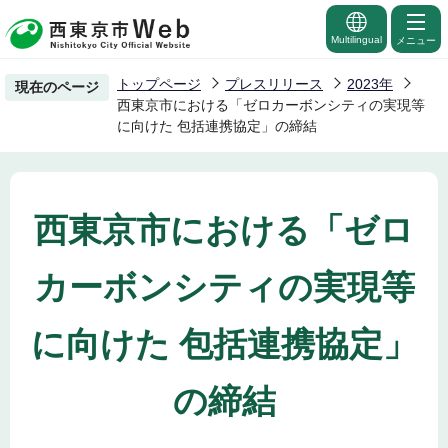
こ
の
Multilingual
メニュー
ペ
トップページ
プレスリリース
2023年
現在のページ
ー
西東京市における「ゼロカーボンシティの実現等
ジ
に向けた 包括連携協定」の締結
の
先
頭
西東京市における「ゼロ
で
す
カーボンシティの実現等
に向けた 包括連携協定」
の締結