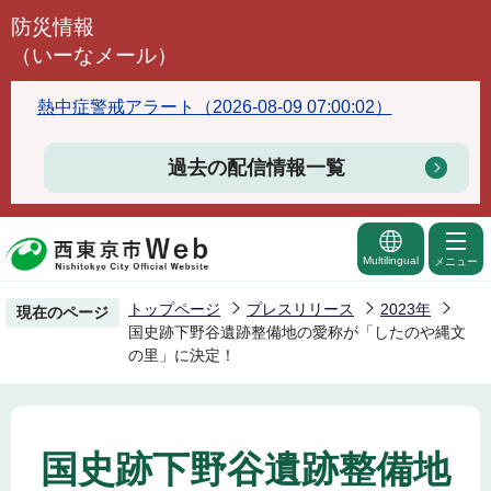
こ
防災情報
の
（いーなメール）
ペ
ー
熱中症警戒アラート（2026-08-09 07:00:02）
ジ
の
過去の配信情報一覧
先
頭
で
Multilingual
メニュー
す
トップページ
プレスリリース
2023年
現在のページ
国史跡下野谷遺跡整備地の愛称が「したのや縄文
の里」に決定！
国史跡下野谷遺跡整備地