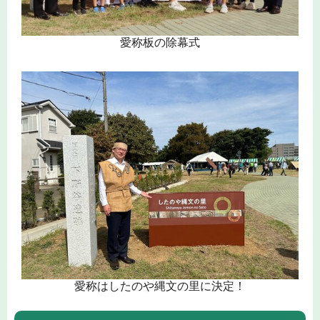
愛称板の除幕式
愛称はしたのや縄文の里に決定！