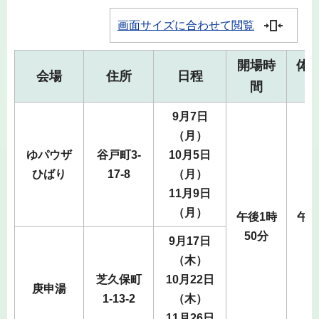
画面サイズに合わせて閲覧
開場時
体
会場
住所
日程
間
9月7日
（月）
ゆパウザ
谷戸町3-
10月5日
ひばり
17-8
（月）
11月9日
（月）
午後1時
午後
50分
9月17日
（木）
芝久保町
10月22日
庚申湯
1-13-2
（木）
11月26日