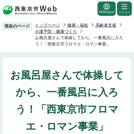
こ
の
Multilingual
メニュー
ペ
トップページ
健康・福祉
高齢者支援
現在のページ
ー
介護予防・健康づくり
ジ
お風呂屋さんで体操してから、一番風呂に入ろ
う！「西東京市フロマエ・ロマン事業」
の
先
頭
で
お風呂屋さんで体操して
す
から、一番風呂に入ろ
う！「西東京市フロマ
エ・ロマン事業」