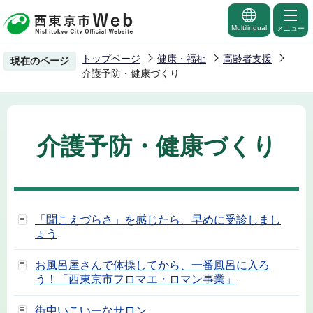
こ
の
Multilingual
メニュー
ペ
トップページ
健康・福祉
高齢者支援
現在のページ
ー
介護予防・健康づくり
ジ
の
先
介護予防・健康づくり
頭
で
す
「聞こえづらさ」を感じたら、早めに受診しまし
ょう
お風呂屋さんで体操してから、一番風呂に入ろ
う！「西東京市フロマエ・ロマン事業」
街中いこいーなサロン