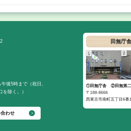
2
田無庁
ら午後5時まで（祝日、
①田無庁舎
②田無第
口を除く。）
〒188-8666
西東京市南町五丁目6番1
い合わせ