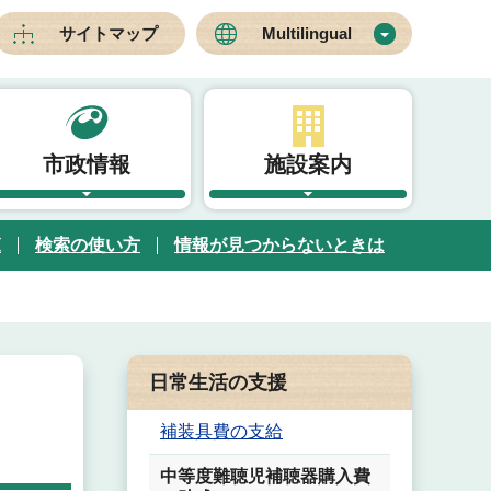
サイトマップ
Multilingual
市政情報
施設案内
覧
検索の使い方
情報が見つからないときは
日常生活の支援
補装具費の支給
中等度難聴児補聴器購入費