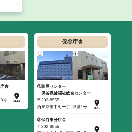
舎
保谷庁舎
二庁舎
①防災センター
保谷保健福祉総合センター
3号
〒202-8555
西東京市中町一丁目5番1号
②保谷東分庁舎
〒202-8555