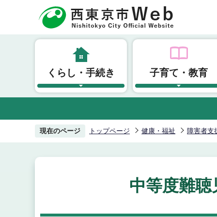
こ
の
ペ
ー
ジ
くらし・手続き
子育て・教育
の
先
頭
で
す
現在のページ
トップページ
健康・福祉
障害者支
中等度難聴