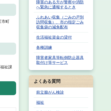
障害のある方が警察や消防
へ緊急に通報するとき
ふれあい収集（ごみの戸別
区市町
訪問収集）、市の指定ごみ
収集袋の減免配布
生活福祉資金の貸付
各種訓練
障害者家具等転倒防止器具
取付け等サービス
害福祉課
よくある質問
前立腺がん検診
福祉