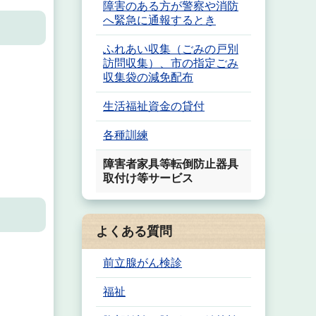
障害のある方が警察や消防
へ緊急に通報するとき
ふれあい収集（ごみの戸別
訪問収集）、市の指定ごみ
収集袋の減免配布
生活福祉資金の貸付
各種訓練
障害者家具等転倒防止器具
取付け等サービス
よくある質問
前立腺がん検診
福祉