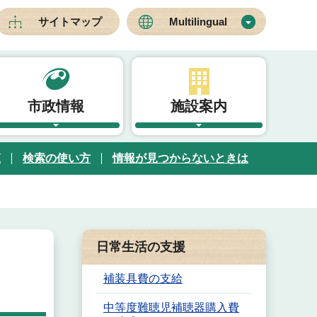
サイトマップ
Multilingual
市政情報
施設案内
覧
検索の使い方
情報が見つからないときは
日常生活の支援
補装具費の支給
中等度難聴児補聴器購入費