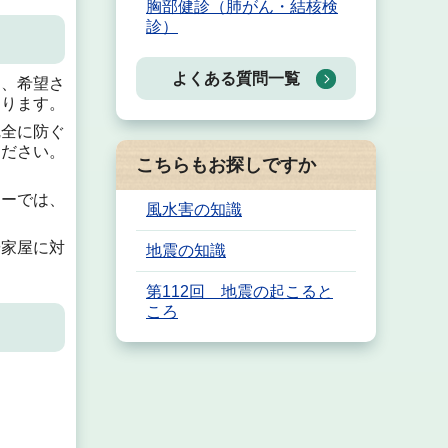
胸部健診（肺がん・結核検
診）
よくある質問一覧
は、希望さ
あります。
完全に防ぐ
ください。
こちらもお探しですか
ターでは、
風水害の知識
や家屋に対
地震の知識
第112回 地震の起こると
ころ