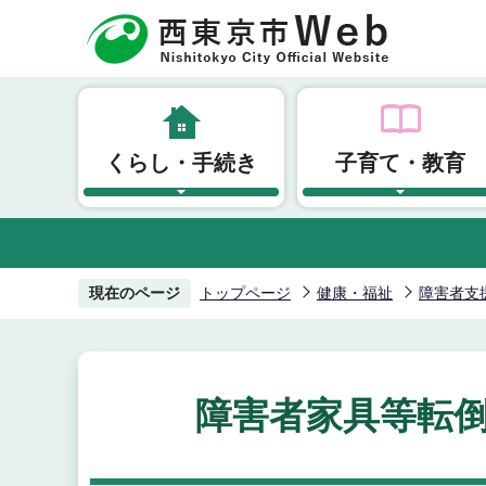
こ
の
ペ
ー
ジ
くらし・手続き
子育て・教育
の
先
頭
で
す
現在のページ
トップページ
健康・福祉
障害者支
障害者家具等転