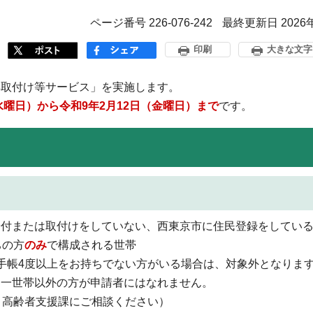
ページ番号 226-076-242
最終更新日 2026
印刷
大きな文字
具取付け等サービス」を実施します。
水曜日）から令和9年2月12日（金曜日）まで
です。
給付または取付けをしていない、西東京市に住民登録をしてい
ちの方
のみ
で構成される世帯
手帳4度以上をお持ちでない方がいる場合は、対象外となりま
同一世帯以外の方が申請者にはなれません。
、高齢者支援課にご相談ください）