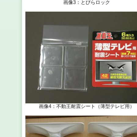
画像3：とびらロック
画像4：不動王耐震シート（薄型テレビ用）