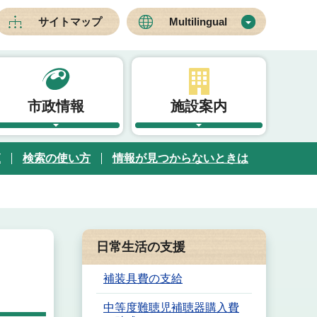
サイトマップ
Multilingual
市政情報
施設案内
覧
検索の使い方
情報が見つからないときは
日常生活の支援
補装具費の支給
中等度難聴児補聴器購入費