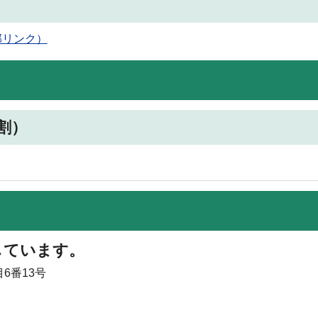
部リンク）
割）
しています。
6番13号