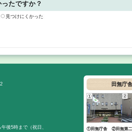
かったですか？
見つけにくかった
2
田無庁
ら午後5時まで（祝日、
①田無庁舎
②田無第