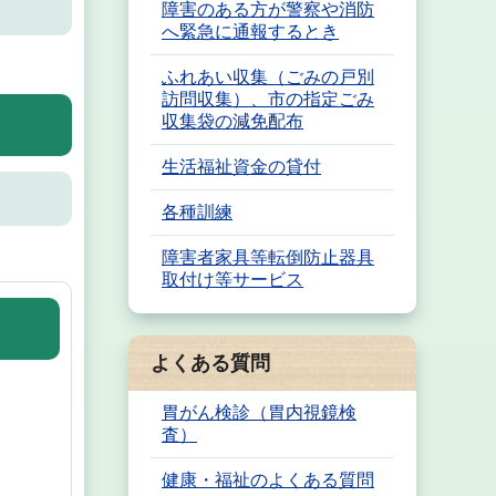
障害のある方が警察や消防
へ緊急に通報するとき
ふれあい収集（ごみの戸別
訪問収集）、市の指定ごみ
収集袋の減免配布
生活福祉資金の貸付
各種訓練
障害者家具等転倒防止器具
取付け等サービス
よくある質問
胃がん検診（胃内視鏡検
査）
健康・福祉のよくある質問