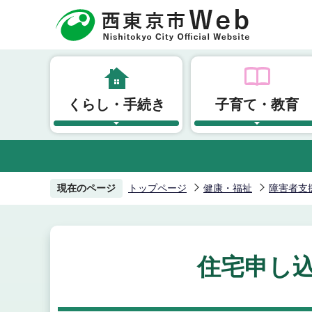
こ
の
ペ
ー
ジ
くらし・手続き
子育て・教育
の
先
頭
で
す
現在のページ
トップページ
健康・福祉
障害者支
住宅申し