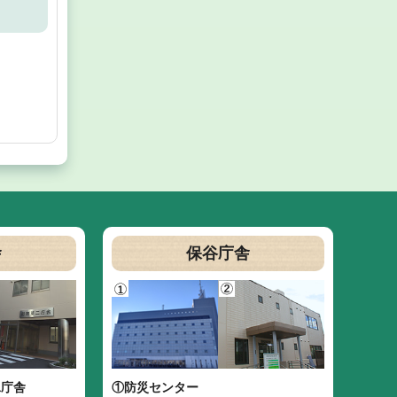
舎
保谷庁舎
二庁舎
①防災センター