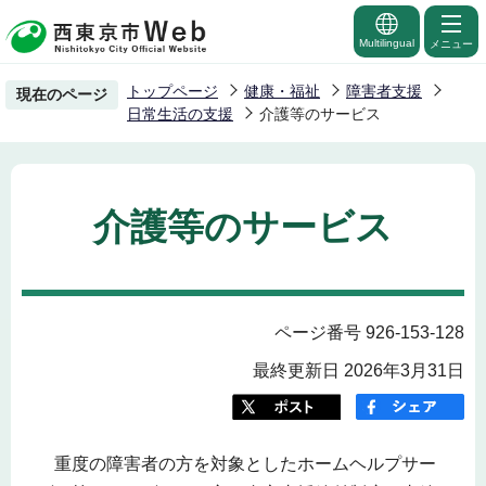
こ
の
Multilingual
メニュー
ペ
トップページ
健康・福祉
障害者支援
現在のページ
ー
日常生活の支援
介護等のサービス
ジ
の
先
介護等のサービス
頭
で
す
ページ番号 926-153-128
最終更新日 2026年3月31日
重度の障害者の方を対象としたホームヘルプサー