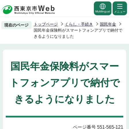
こ
の
Multilingual
メニュー
ペ
トップページ
くらし・手続き
国民年金
現在のページ
ー
国民年金保険料がスマートフォンアプリで納付で
ジ
きるようになりました
の
先
頭
国民年金保険料がスマー
で
す
トフォンアプリで納付で
きるようになりました
ページ番号 551-565-121