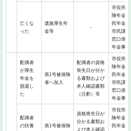
市役所（
険年金課
亡くな
遺族厚生年
民年金係
-
った
金等
市民課総
窓口係）
年金事務
市役所（
配偶者
配偶者の資格
険年金課
が厚生
喪失日が分か
第1号被保険
民年金係
年金を
る書類および
者へ加入
市民課総
脱退し
本人確認書類
窓口係）
た
（注釈）等
年金事務
市役所（
資格喪失日が
配偶者
険年金課
分かる書類お
の扶養
第1号被保険
民年金係
よび本人確認