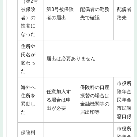
（第2号
被保険
第3号被保険
配偶者の勤務
配偶者の
者）の
者の届出
先で確認
務先
扶養に
なった
住所や
氏名が
届出は必要ありません
変わっ
た
市役所（
海外へ
保険料の口座
任意加入す
険年金課
住所を
振替の場合は
る場合は申
民年金係
異動し
金融機関等の
出が必要
市民課総
た
届出印等
窓口係）
市役所（
保険料
険年金課