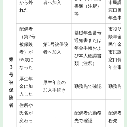
から外
者へ加入
市民課総
書類（注釈）
れた
窓口係）
等
年金事務
配偶者
市役所（
基礎年金番号
（第2号
険年金課
通知書または
被保険
第1号被保険
民年金係
年金手帳およ
者）が
者へ加入
市民課総
び本人確認書
第
65歳に
窓口係）
類（注釈）
3
なった
年金事務
号
厚生年
被
厚生年金の
金に加
勤務先で確認
勤務先
保
加入手続き
入した
険
者
住所や
氏名が
配偶者の勤務
配偶者の
-
変わっ
先で確認
務先