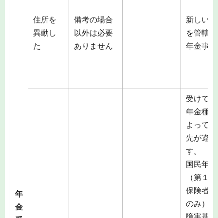
住所を
備考の場合
新しい住
異動し
以外は必要
を管轄す
た
ありません
年金事務
受けてい
年金種別
よって届
先が違い
す。
国民年金
（第１号
保険者期
年
のみ）及
金
障害基礎