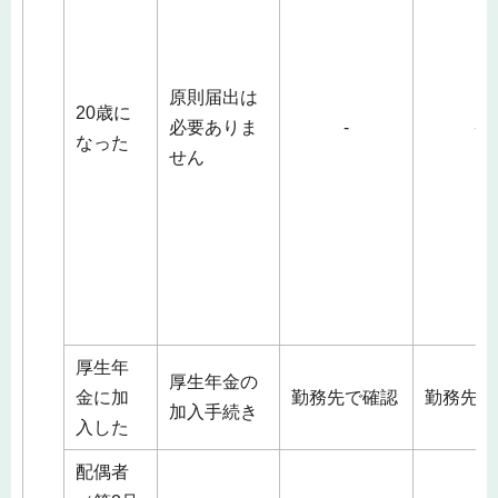
原則届出は
20歳に
必要ありま
-
-
なった
せん
厚生年
厚生年金の
金に加
勤務先で確認
勤務先
加入手続き
入した
配偶者