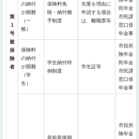
の納付
保険料免
失業を理由に
民年金係
が困難
除・納付猶
申請する場合
第
市民課総
（一
予制度
は、離職票等
1
窓口係）
般）
号
年金事務
被
市役所（
保険料
保
険年金課
の納付
険
学生納付特
民年金係
が困難
学生証等
者
例制度
市民課総
（学
窓口係）
生）
年金事務
市役所（
険年金課
産前産後期