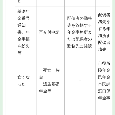
た
基礎年
配偶者の
金番号
配偶者の勤務
務先を管
通知
先を管轄する
する年金
書、年
再交付申請
年金事務所ま
務所また
金手帳
たは配偶者の
配偶者の
を紛失
勤務先に確認
務先
等
市役所（
・死亡一時
険年金課
亡くな
金
民年金係
-
った
・遺族基礎
市民課総
年金等
窓口係）
年金事務