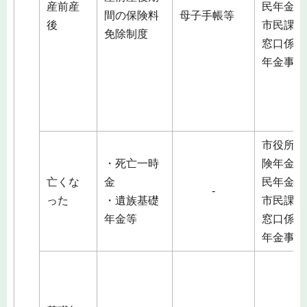
産前産
民年金係
間の保険料
母子手帳等
後
市民課総
免除制度
窓口係）
年金事務
市役所（
・死亡一時
険年金課
亡くな
金
民年金係
-
った
・遺族基礎
市民課総
年金等
窓口係）
年金事務