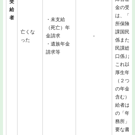
受
金の受給
給
は、「市
者
・未支給
所保険年
（死亡）年
亡くな
課国民年
金請求
-
った
係または
・遺族年金
民課総合
請求等
口係｣ま
これ以外
厚生年金
（２つ以
の年金種
含む）の
給者は、
の「年金
務所」に
要な書類