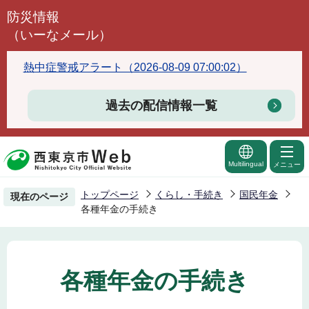
こ
防災情報
の
（いーなメール）
ペ
ー
熱中症警戒アラート（2026-08-09 07:00:02）
ジ
の
過去の配信情報一覧
先
頭
で
Multilingual
メニュー
す
トップページ
くらし・手続き
国民年金
現在のページ
各種年金の手続き
各種年金の手続き