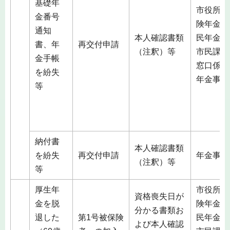
基礎年
市役所（
金番号
険年金課
通知
本人確認書類
民年金係
書、年
再交付申請
（注釈）等
市民課総
金手帳
窓口係）
を紛失
年金事務
等
納付書
本人確認書類
を紛失
再交付申請
年金事務
（注釈）等
等
厚生年
市役所（
資格喪失日が
金を脱
険年金課
分かる書類お
退した
第1号被保険
民年金係
よび本人確認