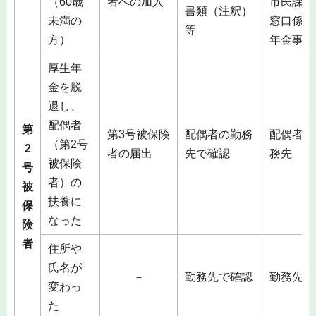
（60歳
者への加入
市民課総
書類（注釈）
未満の
窓口係）
等
方）
年金事務
厚生年
金を脱
退し、
配偶者
第
第3号被保険
配偶者の勤務
配偶者の
（第2号
2
者の届出
先で確認
務先
被保険
号
者）の
被
扶養に
保
なった
険
者
住所や
氏名が
－
勤務先で確認
勤務先
変わっ
た