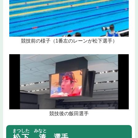
競技前の様子（1番左のレーンが松下選手）
競技後の飯田選手
まつした みなと
松下 湊
選手