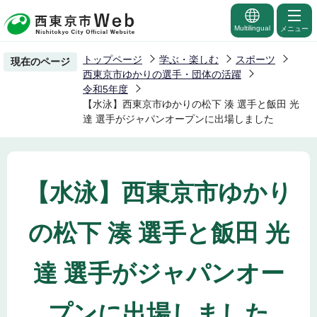
こ
の
Multilingual
メニュー
ペ
トップページ
学ぶ・楽しむ
スポーツ
現在のページ
ー
西東京市ゆかりの選手・団体の活躍
ジ
令和5年度
【水泳】西東京市ゆかりの松下 湊 選手と飯田 光
の
達 選手がジャパンオープンに出場しました
先
頭
で
す
【水泳】西東京市ゆかり
の松下 湊 選手と飯田 光
達 選手がジャパンオー
プンに出場しました