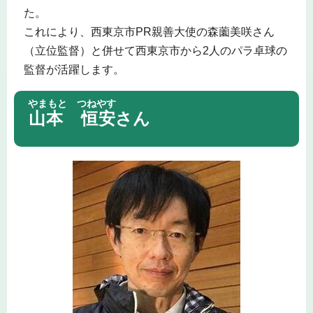
た。
これにより、西東京市PR親善大使の森薗美咲さん
（立位監督）と併せて西東京市から2人のパラ卓球の
監督が活躍します。
やまもと つねやす
山本 恒安
さん