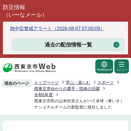
こ
防災情報
の
（いーなメール）
ペ
ー
熱中症警戒アラート（2026-08-07 07:00:09）
ジ
の
過去の配信情報一覧
先
頭
で
Multilingual
メニュー
す
トップページ
学ぶ・楽しむ
スポーツ
現在のページ
西東京市ゆかりの選手・団体の活躍
令和5年度
西東京市民の山本恒安さんがパラ卓球（車いす）
ナショナルチームの新監督に就任しました