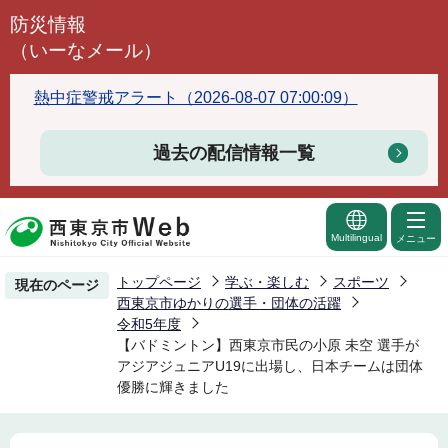
こ
防災情報
の
（いーなメール）
ペ
ー
熱中症警戒アラート（2026-08-07 07:00:09）
ジ
の
過去の配信情報一覧
先
頭
で
Multilingual
メニュー
す
トップページ
学ぶ・楽しむ
スポーツ
現在のページ
西東京市ゆかりの選手・団体の活躍
令和5年度
【バドミントン】西東京市民の小原 未空 選手が
アジアジュニアU19に出場し、日本チームは団体
優勝に輝きました