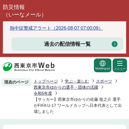
こ
防災情報
の
（いーなメール）
ペ
ー
熱中症警戒アラート（2026-08-07 07:00:09）
ジ
の
過去の配信情報一覧
先
頭
で
Multilingual
メニュー
す
トップページ
学ぶ・楽しむ
スポーツ
現在のページ
西東京市ゆかりの選手・団体の活躍
令和5年度
【サッカー】西東京市ゆかりの佐藤 龍之介 選手
がFIFA U-17 ワールドカップへ日本代表として出
場しました