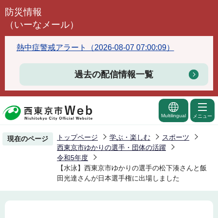
こ
防災情報
の
（いーなメール）
ペ
ー
熱中症警戒アラート（2026-08-07 07:00:09）
ジ
の
過去の配信情報一覧
先
頭
で
Multilingual
メニュー
す
トップページ
学ぶ・楽しむ
スポーツ
現在のページ
西東京市ゆかりの選手・団体の活躍
令和5年度
【水泳】西東京市ゆかりの選手の松下湊さんと飯
田光達さんが日本選手権に出場しました