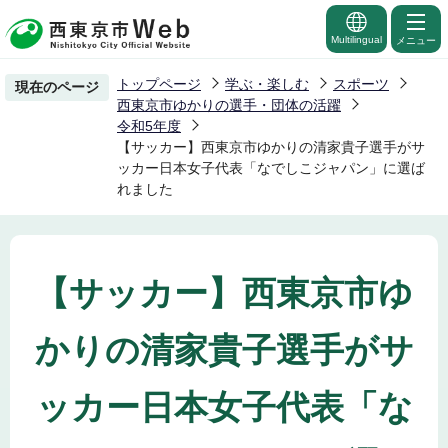
こ
の
Multilingual
メニュー
ペ
トップページ
学ぶ・楽しむ
スポーツ
現在のページ
ー
西東京市ゆかりの選手・団体の活躍
ジ
令和5年度
【サッカー】西東京市ゆかりの清家貴子選手がサ
の
ッカー日本女子代表「なでしこジャパン」に選ば
先
れました
頭
で
す
【サッカー】西東京市ゆ
かりの清家貴子選手がサ
ッカー日本女子代表「な