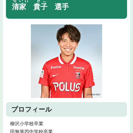
せいけ きこ
清家 貴子
選手
プロフィール
柳沢小学校卒業
田無第四中学校卒業