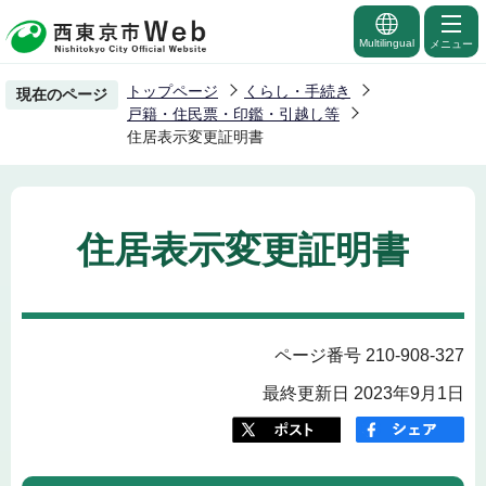
こ
の
Multilingual
メニュー
ペ
トップページ
くらし・手続き
現在のページ
ー
戸籍・住民票・印鑑・引越し等
ジ
住居表示変更証明書
の
先
頭
住居表示変更証明書
で
す
ページ番号 210-908-327
最終更新日 2023年9月1日