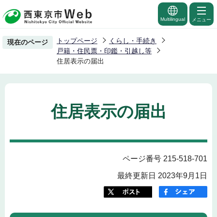
こ
の
Multilingual
メニュー
ペ
トップページ
くらし・手続き
現在のページ
ー
戸籍・住民票・印鑑・引越し等
ジ
住居表示の届出
の
先
頭
住居表示の届出
で
す
ページ番号 215-518-701
最終更新日 2023年9月1日