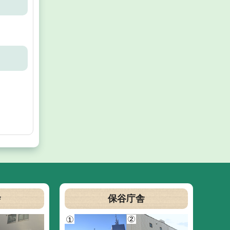
舎
保谷庁舎