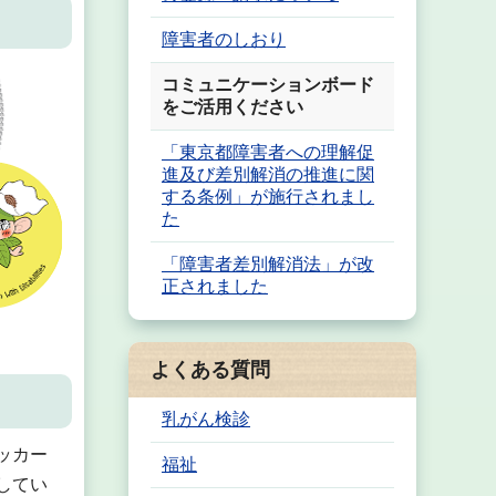
障害者のしおり
コミュニケーションボード
をご活用ください
「東京都障害者への理解促
進及び差別解消の推進に関
する条例」が施行されまし
た
「障害者差別解消法」が改
正されました
よくある質問
乳がん検診
ッカー
福祉
してい