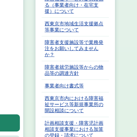
る（事業者向け・在宅支
援）について
西東京市地域生活支援拠点
等事業について
障害者支援施設等で業務発
注をお願いしてみません
か？
障害者就労施設等からの物
品等の調達方針
事業者向け書式等
西東京市内における障害福
祉サービス等新規事業所の
開設相談について
計画相談支援・障害児計画
相談支援事業における加算
の登録・請求について