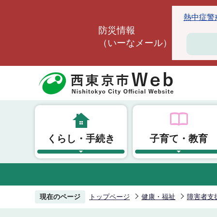
こ
熱中症警戒ア
の
防災情報
ペ
（いーなメール）
ー
ジ
の
先
頭
で
す
くらし・手続き
子育て・教育
現在のページ
トップページ
健康・福祉
障害者支