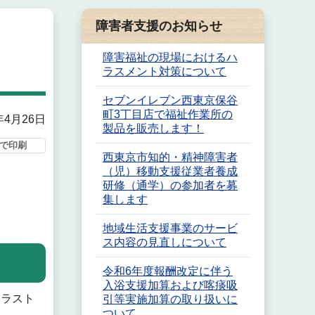
障害者支援のお知らせ
障害福祉の現場におけるハ
ラスメント対策について
セブンイレブン西東京保谷
町3丁目店で福祉作業所の
年4月26日
製品を販売します！
で印刷
西東京市知的・精神障害者
（児）移動支援従業者養成
研修（通学）の参加者を募
集します
地域生活支援事業のサービ
ス内容の見直しについて
令和6年度報酬改定に伴う
入浴支援加算および喀痰吸
イラスト
引等実施加算の取り扱いに
ついて