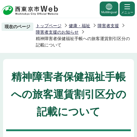
こ
の
Multilingual
メニュー
ペ
トップページ
健康・福祉
障害者支援
現在のページ
ー
障害者支援のお知らせ
ジ
精神障害者保健福祉手帳への旅客運賃割引区分の
記載について
の
先
頭
で
精神障害者保健福祉手帳
す
への旅客運賃割引区分の
記載について