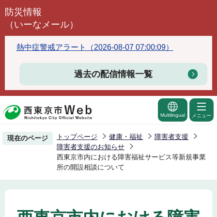
こ
防災情報
の
（いーなメール）
ペ
ー
熱中症警戒アラート（2026-08-07 07:00:09）
ジ
の
過去の配信情報一覧
先
頭
で
Multilingual
メニュー
す
トップページ
健康・福祉
障害者支援
現在のページ
障害者支援のお知らせ
西東京市内における障害福祉サービス等新規事業
所の開設相談について