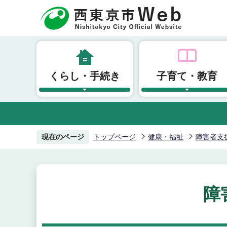
こ
の
ペ
ー
ジ
くらし・手続き
子育て・教育
の
先
頭
で
す
現在のページ
トップページ
健康・福祉
障害者支
障