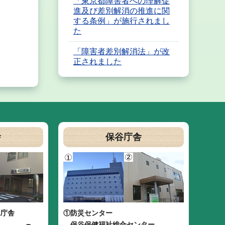
「東京都障害者への理解促
進及び差別解消の推進に関
する条例」が施行されまし
た
「障害者差別解消法」が改
正されました
舎
保谷庁舎
二庁舎
①防災センター
保谷保健福祉総合センター