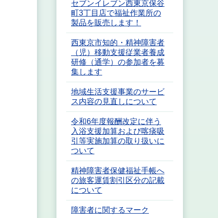
セブンイレブン西東京保谷
町3丁目店で福祉作業所の
製品を販売します！
西東京市知的・精神障害者
（児）移動支援従業者養成
研修（通学）の参加者を募
集します
地域生活支援事業のサービ
ス内容の見直しについて
令和6年度報酬改定に伴う
入浴支援加算および喀痰吸
引等実施加算の取り扱いに
ついて
精神障害者保健福祉手帳へ
の旅客運賃割引区分の記載
について
障害者に関するマーク