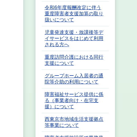
令和6年度報酬改定に伴う
重度障害者支援加算の取り
扱いについて
児童発達支援・放課後等デ
イサービスをはじめて利用
される方へ
重度訪問介護における同行
支援について
グループホーム入居者の通
院等介助の利用について
障害福祉サービス提供に係
る（事業者向け・在宅支
援）について
西東京市地域生活支援拠点
等事業について