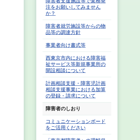
障害者支援施設等で業務発
注をお願いしてみません
か？
障害者就労施設等からの物
品等の調達方針
事業者向け書式等
西東京市内における障害福
祉サービス等新規事業所の
開設相談について
計画相談支援・障害児計画
相談支援事業における加算
の登録・請求について
障害者のしおり
コミュニケーションボード
をご活用ください