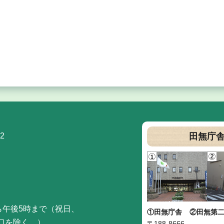
2
田無庁
ら午後5時まで（祝日、
①田無庁舎
②田無第
口を除く。）
〒188-8666