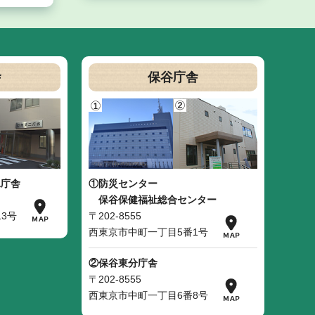
舎
保谷庁舎
二庁舎
①防災センター
保谷保健福祉総合センター
3号
〒202-8555
西東京市中町一丁目5番1号
②保谷東分庁舎
〒202-8555
西東京市中町一丁目6番8号