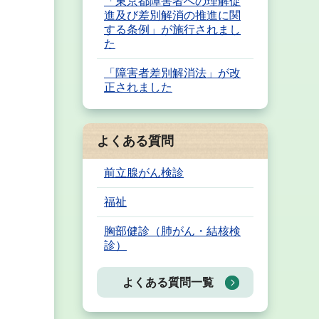
「東京都障害者への理解促
進及び差別解消の推進に関
する条例」が施行されまし
た
「障害者差別解消法」が改
正されました
よくある質問
前立腺がん検診
福祉
胸部健診（肺がん・結核検
診）
よくある質問一覧