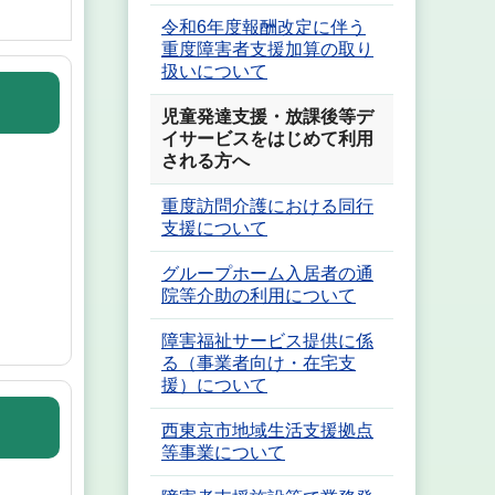
令和6年度報酬改定に伴う
重度障害者支援加算の取り
扱いについて
児童発達支援・放課後等デ
イサービスをはじめて利用
される方へ
重度訪問介護における同行
支援について
グループホーム入居者の通
院等介助の利用について
障害福祉サービス提供に係
る（事業者向け・在宅支
援）について
西東京市地域生活支援拠点
等事業について