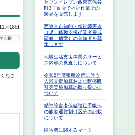
セブンイレブン西東京保谷
町3丁目店で福祉作業所の
製品を販売します！
西東京市知的・精神障害者
11月18日
（児）移動支援従業者養成
研修（通学）の参加者を募
で印刷
集します
地域生活支援事業のサービ
ス内容の見直しについて
令和6年度報酬改定に伴う
用くださ
入浴支援加算および喀痰吸
引等実施加算の取り扱いに
ついて
精神障害者保健福祉手帳へ
の旅客運賃割引区分の記載
について
障害者に関するマーク