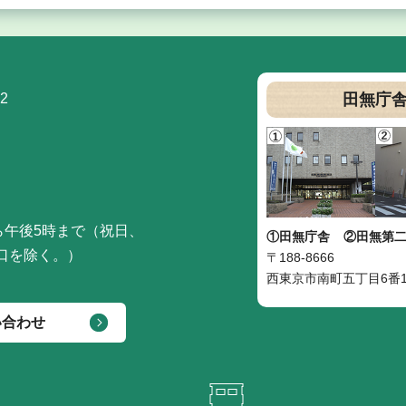
2
田無庁
ら午後5時まで（祝日、
①田無庁舎
②田無第
口を除く。）
〒188-8666
西東京市南町五丁目6番1
い合わせ