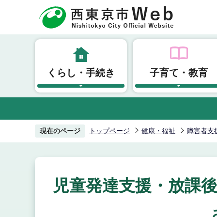
こ
の
ペ
ー
ジ
くらし・手続き
子育て・教育
の
先
頭
で
す
現在のページ
トップページ
健康・福祉
障害者支
児童発達支援・放課