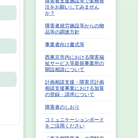
障害者支援施設等で業務発
注をお願いしてみません
か？
障害者就労施設等からの物
品等の調達方針
事業者向け書式等
西東京市内における障害福
祉サービス等新規事業所の
開設相談について
計画相談支援・障害児計画
相談支援事業における加算
の登録・請求について
障害者のしおり
コミュニケーションボード
をご活用ください