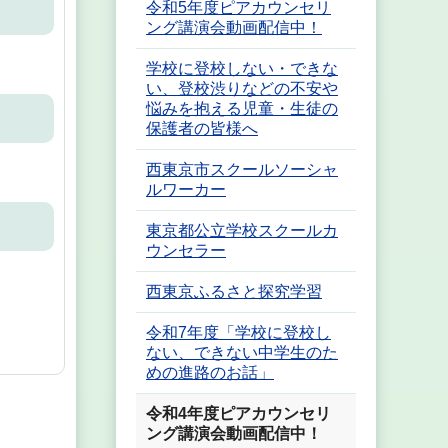
令和5年度ピアカウンセリ
ング講演会動画配信中！
学校に登校しない・できな
い、登校渋りなどの不安や
悩みを抱える児童・生徒の
保護者の皆様へ
西東京市スクールソーシャ
ルワーカー
東京都公立学校スクールカ
ウンセラー
西東京ふるさと探究学習
令和7年度「学校に登校し
ない、できない中学生のた
めの進路のお話」
令和4年度ピアカウンセリ
ング講演会動画配信中！