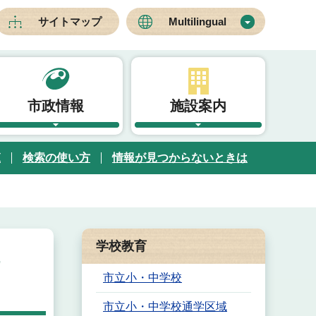
サイトマップ
Multilingual
市政情報
施設案内
覧
検索の使い方
情報が見つからないときは
学校教育
！
市立小・中学校
市立小・中学校通学区域