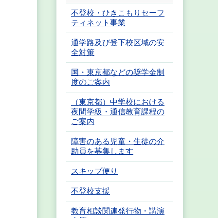
不登校・ひきこもりセーフ
ティネット事業
通学路及び登下校区域の安
全対策
国・東京都などの奨学金制
度のご案内
（東京都）中学校における
夜間学級・通信教育課程の
ご案内
障害のある児童・生徒の介
助員を募集します
スキップ便り
不登校支援
教育相談関連発行物・講演