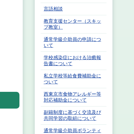
言語相談
教育支援センター（スキッ
プ教室）
通常学級介助員の申請につ
いて
学校感染症における治癒報
告書について
私立学校等給食費補助金に
ついて
西東京市食物アレルギー等
対応補助金について
副籍制度に基づく交流及び
共同学習の取組について
通常学級介助員ボランティ