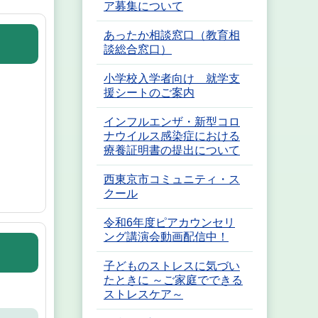
ア募集について
あったか相談窓口（教育相
談総合窓口）
小学校入学者向け 就学支
援シートのご案内
インフルエンザ・新型コロ
ナウイルス感染症における
療養証明書の提出について
西東京市コミュニティ・ス
クール
令和6年度ピアカウンセリ
ング講演会動画配信中！
子どものストレスに気づい
たときに ～ご家庭でできる
ストレスケア～