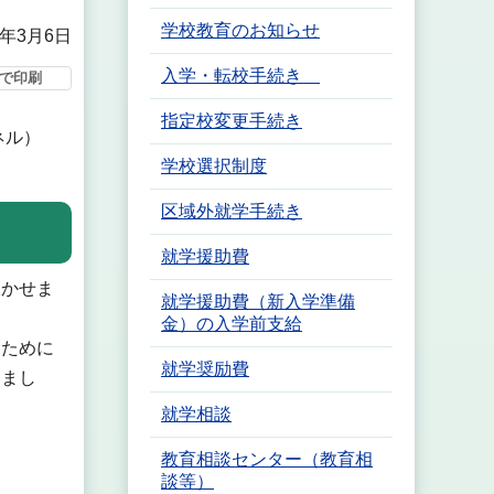
学校教育のお知らせ
5年3月6日
入学・転校手続き
で印刷
指定校変更手続き
ネル）
学校選択制度
区域外就学手続き
就学援助費
欠かせま
就学援助費（新入学準備
金）の入学前支給
るために
就学奨励費
きまし
就学相談
教育相談センター（教育相
談等）