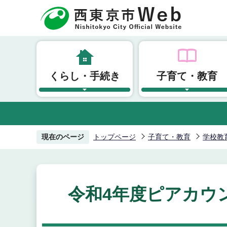
こ
の
ペ
ー
ジ
くらし・手続き
子育て・教育
の
先
頭
で
す
現在のページ
トップページ
子育て・教育
学校教
令和4年度ピアカウ