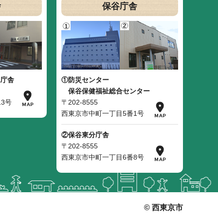
舎
保谷庁舎
二庁舎
①防災センター
保谷保健福祉総合センター
3号
〒202-8555
西東京市中町一丁目5番1号
②保谷東分庁舎
〒202-8555
西東京市中町一丁目6番8号
© 西東京市