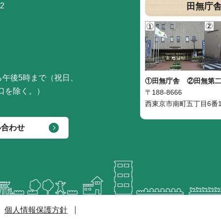
2
田無庁
ら午後5時まで（祝日、
①田無庁舎
②田無第
口を除く。）
〒188-8666
西東京市南町五丁目6番1
い合わせ
個人情報保護方針