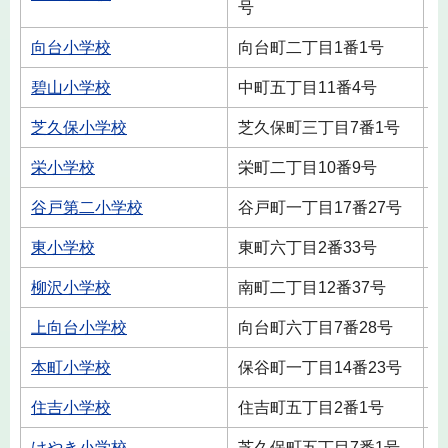
号
向台小学校
向台町二丁目1番1号
0
碧山小学校
中町五丁目11番4号
0
芝久保小学校
芝久保町三丁目7番1号
0
栄小学校
栄町二丁目10番9号
0
谷戸第二小学校
谷戸町一丁目17番27号
0
東小学校
東町六丁目2番33号
0
柳沢小学校
南町二丁目12番37号
0
上向台小学校
向台町六丁目7番28号
0
本町小学校
保谷町一丁目14番23号
0
住吉小学校
住吉町五丁目2番1号
0
けやき小学校
芝久保町五丁目7番1号
0