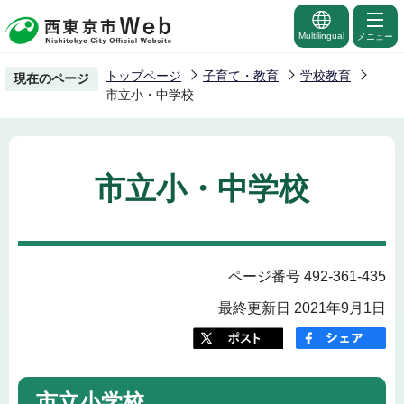
こ
の
Multilingual
メニュー
ペ
トップページ
子育て・教育
学校教育
現在のページ
ー
市立小・中学校
ジ
の
先
市立小・中学校
頭
で
す
ページ番号 492-361-435
最終更新日 2021年9月1日
市立小学校