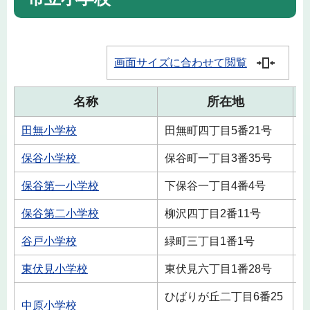
画面サイズに合わせて閲覧
名称
所在地
田無小学校
田無町四丁目5番21号
0
保谷小学校
保谷町一丁目3番35号
0
保谷第一小学校
下保谷一丁目4番4号
0
保谷第二小学校
柳沢四丁目2番11号
0
谷戸小学校
緑町三丁目1番1号
0
東伏見小学校
東伏見六丁目1番28号
0
ひばりが丘二丁目6番25
中原小学校
0