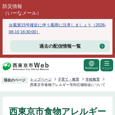
こ
防災情報
の
（いーなメール）
ペ
ー
台風第15号接近に伴う風雨に注意しましょう（2026-
ジ
08-10 16:30:00）
の
先
過去の配信情報一覧
頭
で
す
Multilingual
メニュー
トップページ
子育て・教育
学校教育
現在のページ
西東京市食物アレルギー等対応補助金について
西東京市食物アレルギー