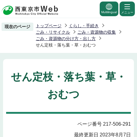
こ
の
Multilingual
メニュー
ペ
トップページ
くらし・手続き
現在のページ
ー
ごみ・リサイクル
ごみ・資源物の収集
ジ
ごみ・資源物の分け方・出し方
せん定枝・落ち葉・草・おむつ
の
先
頭
で
せん定枝・落ち葉・草・
す
おむつ
ページ番号 217-506-291
最終更新日 2023年8月7日