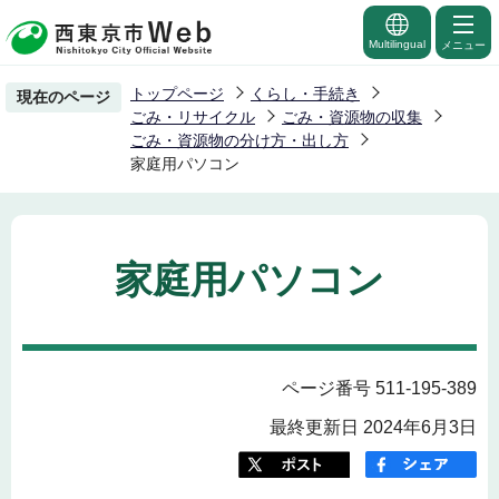
こ
の
Multilingual
メニュー
ペ
トップページ
くらし・手続き
現在のページ
ー
ごみ・リサイクル
ごみ・資源物の収集
ジ
ごみ・資源物の分け方・出し方
家庭用パソコン
の
先
頭
で
家庭用パソコン
す
ページ番号 511-195-389
最終更新日 2024年6月3日