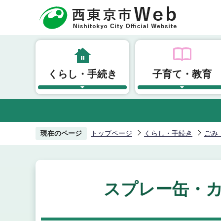
こ
の
ペ
ー
ジ
くらし・手続き
子育て・教育
の
先
頭
で
す
現在のページ
トップページ
くらし・手続き
ごみ
スプレー缶・