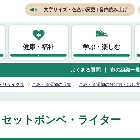
文字サイズ・色合い変更 | 音声読み上げ
健康・福祉
学ぶ・楽しむ
よくある質問
市の組織一
・リサイクル
ごみ・資源物の収集
ごみ・資源物の分け方・出し方
カセットボンベ・ライター