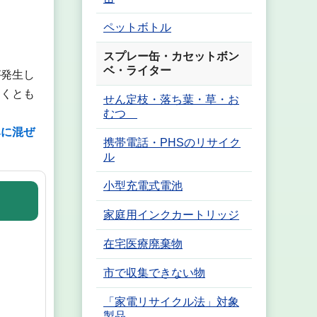
ペットボトル
スプレー缶・カセットボン
ベ・ライター
が発生し
なくとも
せん定枝・落ち葉・草・お
むつ
みに混ぜ
携帯電話・PHSのリサイク
ル
小型充電式電池
家庭用インクカートリッジ
在宅医療廃棄物
市で収集できない物
「家電リサイクル法」対象
製品