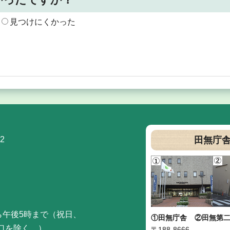
見つけにくかった
2
田無庁
ら午後5時まで（祝日、
①田無庁舎
②田無第
口を除く。）
〒188-8666