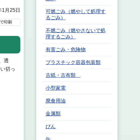
年1月25日
可燃ごみ（燃やして処理す
るごみ）
で印刷
不燃ごみ（燃やさないで処
理するごみ）
有害ごみ・危険物
、透
プラスチック容器包装類
使い切っ
古紙・古布類
小型家電
廃食用油
金属類
びん
缶