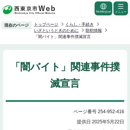
こ
の
Multilingual
メニュー
ペ
トップページ
くらし・手続き
現在のページ
ー
いざというときのために
防犯情報
ジ
「闇バイト」関連事件撲滅宣言
の
先
頭
「闇バイト」関連事件撲
で
す
滅宣言
ページ番号 254-952-416
提供日 2025年5月22日