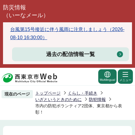
こ
防災情報
の
（いーなメール）
ペ
ー
台風第15号接近に伴う風雨に注意しましょう（2026-
ジ
08-10 16:30:00）
の
先
過去の配信情報一覧
頭
で
す
Multilingual
メニュー
トップページ
くらし・手続き
現在のページ
いざというときのために
防犯情報
市内の防犯ボランティア2団体、東京都から表
彰！