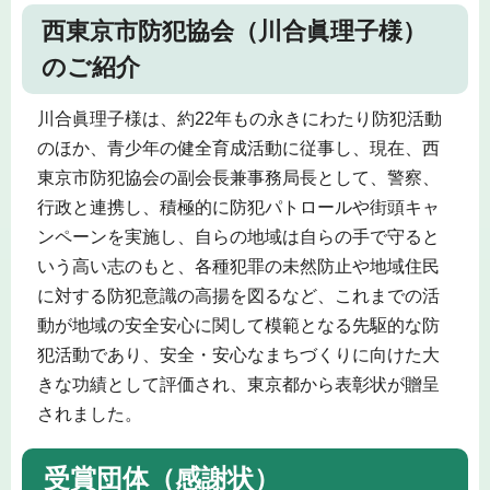
西東京市防犯協会（川合眞理子様）
のご紹介
川合眞理子様は、約22年もの永きにわたり防犯活動
のほか、青少年の健全育成活動に従事し、現在、西
東京市防犯協会の副会長兼事務局長として、警察、
行政と連携し、積極的に防犯パトロールや街頭キャ
ンペーンを実施し、自らの地域は自らの手で守ると
いう高い志のもと、各種犯罪の未然防止や地域住民
に対する防犯意識の高揚を図るなど、これまでの活
動が地域の安全安心に関して模範となる先駆的な防
犯活動であり、安全・安心なまちづくりに向けた大
きな功績として評価され、東京都から表彰状が贈呈
されました。
受賞団体（感謝状）