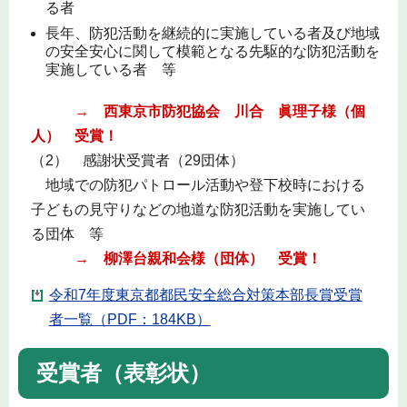
る者
長年、防犯活動を継続的に実施している者及び地域
の安全安心に関して模範となる先駆的な防犯活動を
実施している者 等
→ 西東京市防犯協会 川合 眞理子
様（個
人） 受賞！
（2） 感謝状受賞者（29団体）
地域での防犯パトロール活動や登下校時における
子どもの見守りなどの地道な防犯活動を実施してい
る団体 等
→ 柳澤台親和会様（団体） 受賞！
令和7年度東京都都民安全総合対策本部長賞受賞
者一覧（PDF：184KB）
受賞者（表彰状）