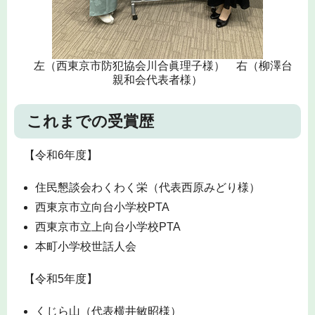
左（西東京市防犯協会川合眞理子様） 右（柳澤台
親和会代表者様）
これまでの受賞歴
【令和6年度】
住民懇談会わくわく栄（代表西原みどり様）
西東京市立向台小学校PTA
西東京市立上向台小学校PTA
本町小学校世話人会
【令和5年度】
くじら山（代表横井敏昭様）