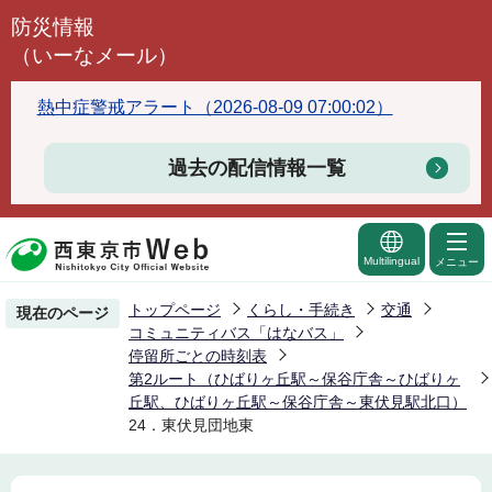
こ
防災情報
の
（いーなメール）
ペ
ー
熱中症警戒アラート（2026-08-09 07:00:02）
ジ
の
過去の配信情報一覧
先
頭
で
Multilingual
メニュー
す
トップページ
くらし・手続き
交通
現在のページ
コミュニティバス「はなバス」
停留所ごとの時刻表
第2ルート（ひばりヶ丘駅～保谷庁舎～ひばりヶ
丘駅、ひばりヶ丘駅～保谷庁舎～東伏見駅北口）
24．東伏見団地東