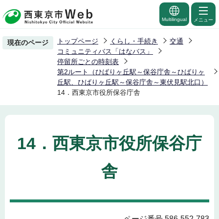
こ
の
Multilingual
メニュー
ペ
トップページ
くらし・手続き
交通
現在のページ
ー
コミュニティバス「はなバス」
ジ
停留所ごとの時刻表
第2ルート（ひばりヶ丘駅～保谷庁舎～ひばりヶ
の
丘駅、ひばりヶ丘駅～保谷庁舎～東伏見駅北口）
先
14．西東京市役所保谷庁舎
頭
で
す
14．西東京市役所保谷庁
舎
ページ番号 586-552-783