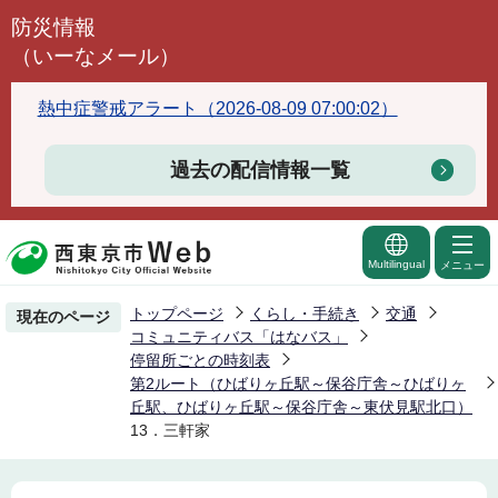
こ
防災情報
の
（いーなメール）
ペ
ー
熱中症警戒アラート（2026-08-09 07:00:02）
ジ
の
過去の配信情報一覧
先
頭
で
Multilingual
メニュー
す
トップページ
くらし・手続き
交通
現在のページ
コミュニティバス「はなバス」
停留所ごとの時刻表
第2ルート（ひばりヶ丘駅～保谷庁舎～ひばりヶ
丘駅、ひばりヶ丘駅～保谷庁舎～東伏見駅北口）
13．三軒家