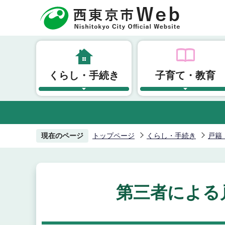
こ
の
ペ
ー
ジ
くらし・手続き
子育て・教育
の
先
頭
で
す
現在のページ
トップページ
くらし・手続き
戸籍
第三者による