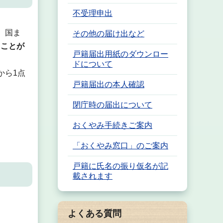
不受理申出
、国ま
その他の届け出など
ることが
戸籍届出用紙のダウンロー
ドについて
から1点
戸籍届出の本人確認
閉庁時の届出について
おくやみ手続きご案内
「おくやみ窓口」のご案内
戸籍に氏名の振り仮名が記
載されます
よくある質問