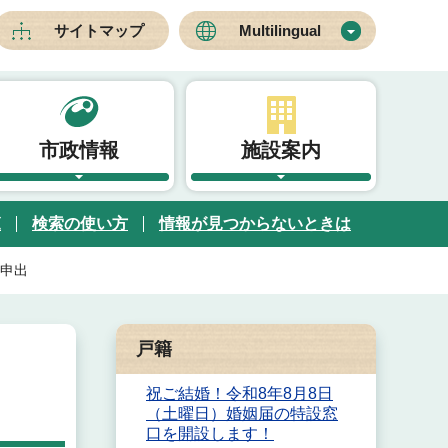
サイトマップ
Multilingual
市政情報
施設案内
覧
検索の使い方
情報が見つからないときは
申出
戸籍
祝ご結婚！令和8年8月8日
（土曜日）婚姻届の特設窓
口を開設します！