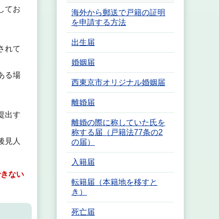
してお
海外から郵送で戸籍の証明
を申請する方法
出生届
されて
婚姻届
ある場
西東京市オリジナル婚姻届
離婚届
提出す
離婚の際に称していた氏を
称する届（戸籍法77条の2
後見人
の届）
入籍届
できない
転籍届（本籍地を移すと
き）
死亡届