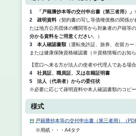
1 「戸籍謄抄本等の交付申出書（第三者用）」
2
疎明資料
（契約書の写し等債権債務の関係が
たは地方公共団体の機関等から対象者の戸籍等
分かる資料をご用意ください
。）
3 本人確認書類
（運転免許証、旅券、在留カー
または健康保険資格確認書（※資格情報のお知ら
【窓口へ来る方が法人の使者や代理人である場合
4 社員証、職員証、又は在籍証明書
5 法人（代表者）からの委任状
※必要に応じて疎明資料や本人確認書類のコピ
様式
戸籍謄抄本等の交付申出書（第三者用）（PDF
※用紙・・・A4タテ