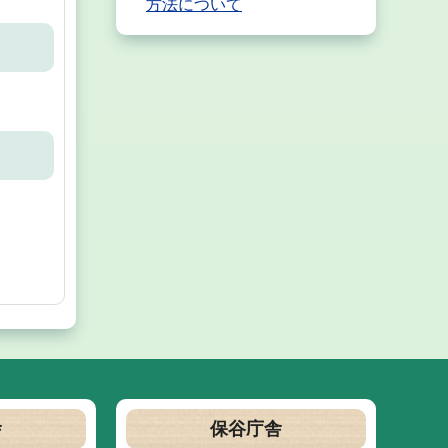
方法について
舎
保谷庁舎