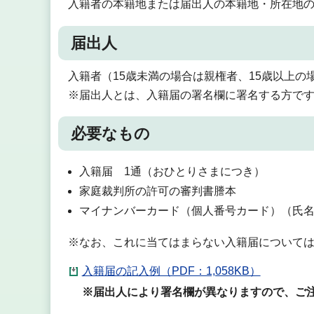
入籍者の本籍地または届出人の本籍地・所在地
届出人
入籍者（15歳未満の場合は親権者、15歳以上の
※届出人とは、入籍届の署名欄に署名する方で
必要なもの
入籍届 1通（おひとりさまにつき）
家庭裁判所の許可の審判書謄本
マイナンバーカード（個人番号カード）（氏
※なお、これに当てはまらない入籍届について
入籍届の記入例（PDF：1,058KB）
※届出人により署名欄が異なりますので、ご