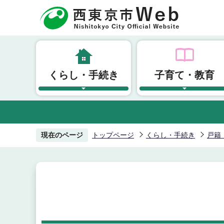
こ
の
ペ
ー
ジ
くらし・手続き
子育て・教育
の
先
頭
で
す
現在のページ
トップページ
くらし・手続き
戸籍