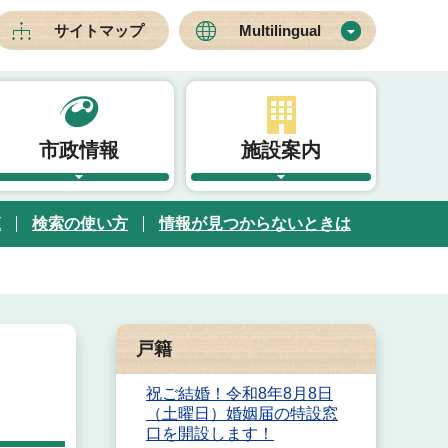
サイトマップ
Multilingual
市政情報
施設案内
覧
検索の使い方
情報が見つからないときは
戸籍
祝ご結婚！令和8年8月8日
（土曜日）婚姻届の特設窓
口を開設します！