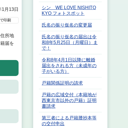
シン WE LOVE NISHITO
年1月13日
KYO フォトスポット
で印刷
氏名の振り仮名の変更届
住所地
氏名の振り仮名の届出は令
和8年5月25日（月曜日）ま
入籍届を
で！
令和8年4月1日以降に離婚
届出をされる方（未成年の
子がいる方）
戸籍関係証明の請求
戸籍の広域交付（本籍地が
西東京市以外の戸籍）証明
書請求
第三者による戸籍謄抄本等
の交付申出