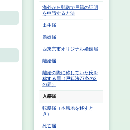
海外から郵送で戸籍の証明
を申請する方法
出生届
婚姻届
西東京市オリジナル婚姻届
離婚届
離婚の際に称していた氏を
称する届（戸籍法77条の2
の届）
入籍届
転籍届（本籍地を移すと
き）
死亡届