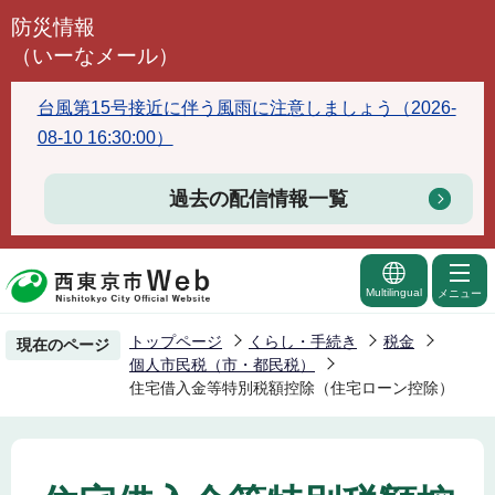
こ
防災情報
の
（いーなメール）
ペ
ー
台風第15号接近に伴う風雨に注意しましょう（2026-
ジ
08-10 16:30:00）
の
先
過去の配信情報一覧
頭
で
す
Multilingual
メニュー
トップページ
くらし・手続き
税金
現在のページ
個人市民税（市・都民税）
住宅借入金等特別税額控除（住宅ローン控除）