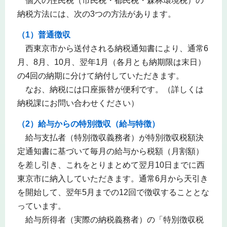
個人の住民税（市民税・都民税・森林環境税）の
納税方法には、次の3つの方法があります。
（1）普通徴収
西東京市から送付される納税通知書により、通常6
月、8月、10月、翌年1月（各月とも納期限は末日）
の4回の納期に分けて納付していただきます。
なお、納税には口座振替が便利です。（詳しくは
納税課にお問い合わせください）
（2）給与からの特別徴収（給与特徴）
給与支払者（特別徴収義務者）が特別徴収税額決
定通知書に基づいて毎月の給与から税額（月割額）
を差し引き、これをとりまとめて翌月10日までに西
東京市に納入していただきます。通常6月から天引き
を開始して、翌年5月までの12回で徴収することとな
っています。
給与所得者（実際の納税義務者）の「特別徴収税