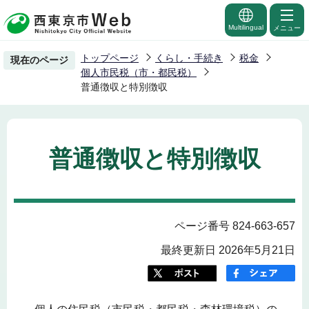
こ
の
Multilingual
メニュー
ペ
トップページ
くらし・手続き
税金
現在のページ
ー
個人市民税（市・都民税）
ジ
普通徴収と特別徴収
の
先
頭
普通徴収と特別徴収
で
す
ページ番号 824-663-657
最終更新日 2026年5月21日